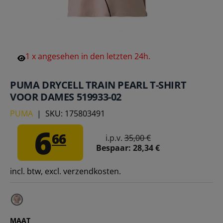
1
x
angesehen
in
den
letzten
24h.
PUMA DRYCELL TRAIN PEARL T-SHIRT
VOOR DAMES 519933-02
PUMA
|
SKU:
175803491
6
66
i.p.v.
35,00 €
Bespaar:
28,34 €
incl. btw, excl. verzendkosten.
MAAT