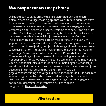
We respecteren uw privacy
Wij gebruiken cookies en soortgelijke technologieën om je een
betrouwbare en veilige ervaring op onze website te bieden, om extra
functies aan te bieden op basis van uw keuzes, om het gebruik van
onze website te analyseren en om samen met derden gegevens te
verzamelen om u gepersonaliseerde reclame te tonen. Door op "Alles
SOCIALE MEDIA
toestaan" te klikken, stem je in met het gebruik van alle cookies voor
de doeleinden die afzonderlijk zijn aangegeven in de "Cookie-
instellingen" en ons Privacybeleid en met de verwerking van uw
Facebook
Instagram
WhatsApp
TikTok
Twitter
YouTube
gegevens door ons of door derden. Met uitzondering van de cookies
die strikt noodzakelijk zijn, heb je ook de mogelijkheid om alle cookies
te weigeren, of om individueel toestemming te geven in de "Cookie-
instellingen". Voor meer informatie, zie ons Privacybeleid en onze
APPS
Cookie-instellingen. Jouw toestemming is vrijwillig, niet vereist voor
het gebruik van onze website en je kunt deze te allen tijde met werking
voor de toekomst intrekken in de "Cookie-instellingen". Afhankelijk
van de aanbieder omvat uw toestemming ook de verwerking van jouw
gegevens in een derde land (bv. de VS). Een niveau van
gegevensbescherming dat vergelijkbaar is met dat in de EU is daar niet
gewaarborgd en volgens het Europees Hof van Justitie bestaat het
risico dat veiligheidsautoriteiten toegang krijgen tot jouw gegevens
zonder dat daartegen enig rechtsmiddel kan worden
aangewend.
Meer informatie
Copyright © 2026 Sportspar GmbH, Gustav-Adolf-Ring 7, 04838 Eilenburg
GER - Alle rechten voorbehouden
Alles toestaan
*Alle prijzen incl. wettelijke btw excl. verzendingskosten en eventueel