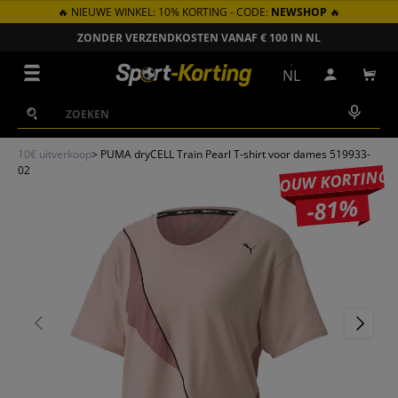
🔥 NIEUWE WINKEL: 10% KORTING - CODE:
NEWSHOP
🔥
GA NAAR INHOUD
ZONDER VERZENDKOSTEN VANAF € 100 IN NL
Menu
NL
Inloggen
Win
Zoeken
Zoeken
10€ uitverkoop
>
PUMA dryCELL Train Pearl T-shirt voor dames 519933-
02
JOUW KORTING
-81%
VORIGE
VOLGEN