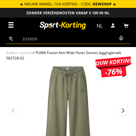
🔥 NIEUWE WINKEL: 10% KORTING - CODE:
NEWSHOP
🔥
GA NAAR INHOUD
ZONDER VERZENDKOSTEN VANAF € 100 IN NL
Menu
NL
Inloggen
Win
Zoeken
Zoeken
Andere sporten
>
PUMA Fusion Knit Wide Pants Dames Joggingbroek
583728-02
JOUW KORTING
-76%
VORIGE
VOLGEN