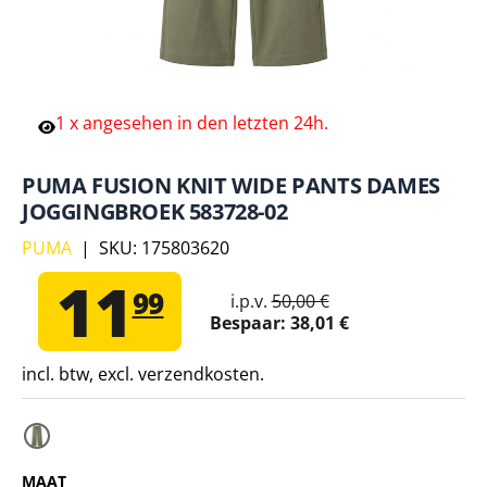
1
x
angesehen
in
den
letzten
24h.
PUMA FUSION KNIT WIDE PANTS DAMES
JOGGINGBROEK 583728-02
PUMA
|
SKU:
175803620
11
99
i.p.v.
50,00 €
Bespaar:
38,01 €
incl. btw, excl. verzendkosten.
MAAT