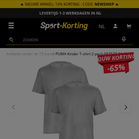
🔥 NIEUWE WINKEL: 10% KORTING - CODE:
NEWSHOP
🔥
GA NAAR INHOUD
LEVERTIJD 1-3 WERKDAGEN IN NL
Menu
NL
Inloggen
Win
Zoeken
Zoeken
Artikelen onder de 15 euro
>
PUMA Kinder T-shirt 2-pack 683577-01-2
JOUW KORTING
-65%
VORIGE
VOLGEN