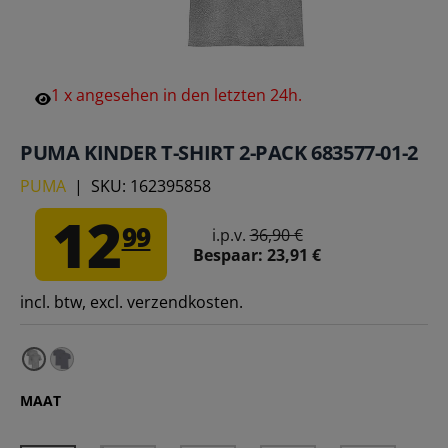
1
x
angesehen
in
den
letzten
24h.
PUMA KINDER T-SHIRT 2-PACK 683577-01-2
PUMA
|
SKU:
162395858
12
99
i.p.v.
36,90 €
Bespaar:
23,91 €
incl. btw, excl. verzendkosten.
PUMA Kinder T-shirt 2-pack 683577-02-2 – 128
MAAT