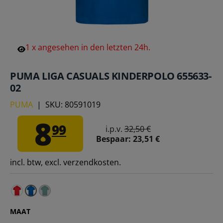
1
x
angesehen
in
den
letzten
24h.
PUMA LIGA CASUALS KINDERPOLO 655633-
02
PUMA
|
SKU:
80591019
8
99
i.p.v.
32,50 €
Bespaar:
23,51 €
incl. btw, excl. verzendkosten.
PUMA LIGA Casuals Kinderpoloshirt 655633-01 – 152
PUMA LIGA Casuals Kinderpoloshirt 655633-05 – 
MAAT