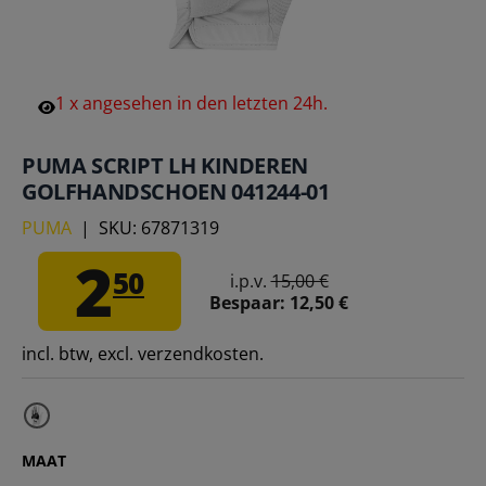
1
x
angesehen
in
den
letzten
24h.
PUMA SCRIPT LH KINDEREN
GOLFHANDSCHOEN 041244-01
PUMA
|
SKU:
67871319
2
50
i.p.v.
15,00 €
Bespaar:
12,50 €
incl. btw, excl. verzendkosten.
MAAT