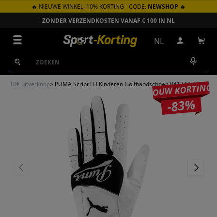
🔥 NIEUWE WINKEL: 10% KORTING - CODE:
NEWSHOP
🔥
GA NAAR INHOUD
ZONDER VERZENDKOSTEN VANAF € 100 IN NL
Menu
NL
Inloggen
Win
Zoeken
Zoeken
10€ uitverkoop
>
PUMA Script LH Kinderen Golfhandschoen 041244-01
JOUW KORTING
-83%
VORIGE
VOLGEN