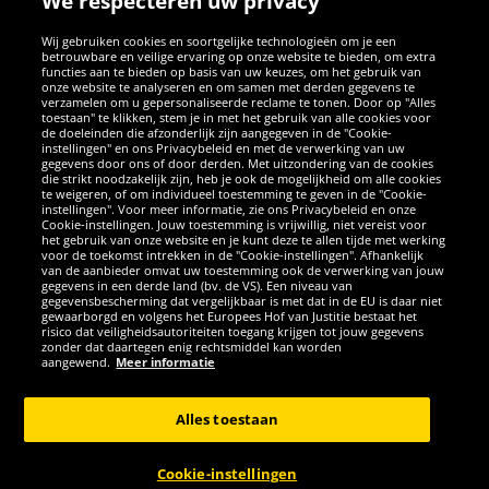
We respecteren uw privacy
Wij gebruiken cookies en soortgelijke technologieën om je een
betrouwbare en veilige ervaring op onze website te bieden, om extra
functies aan te bieden op basis van uw keuzes, om het gebruik van
onze website te analyseren en om samen met derden gegevens te
verzamelen om u gepersonaliseerde reclame te tonen. Door op "Alles
SOCIALE MEDIA
toestaan" te klikken, stem je in met het gebruik van alle cookies voor
de doeleinden die afzonderlijk zijn aangegeven in de "Cookie-
instellingen" en ons Privacybeleid en met de verwerking van uw
Facebook
Instagram
WhatsApp
TikTok
Twitter
YouTube
gegevens door ons of door derden. Met uitzondering van de cookies
die strikt noodzakelijk zijn, heb je ook de mogelijkheid om alle cookies
te weigeren, of om individueel toestemming te geven in de "Cookie-
instellingen". Voor meer informatie, zie ons Privacybeleid en onze
APPS
Cookie-instellingen. Jouw toestemming is vrijwillig, niet vereist voor
het gebruik van onze website en je kunt deze te allen tijde met werking
voor de toekomst intrekken in de "Cookie-instellingen". Afhankelijk
van de aanbieder omvat uw toestemming ook de verwerking van jouw
gegevens in een derde land (bv. de VS). Een niveau van
gegevensbescherming dat vergelijkbaar is met dat in de EU is daar niet
gewaarborgd en volgens het Europees Hof van Justitie bestaat het
risico dat veiligheidsautoriteiten toegang krijgen tot jouw gegevens
zonder dat daartegen enig rechtsmiddel kan worden
aangewend.
Meer informatie
Copyright © 2026 Sportspar GmbH, Gustav-Adolf-Ring 7, 04838 Eilenburg
GER - Alle rechten voorbehouden
Alles toestaan
*Alle prijzen incl. wettelijke btw excl. verzendingskosten en eventueel
kosten voor levering ter plaatse, tenzij anderszins beschreven. 1Huidige
Cookie-instellingen
of eerdere aanbevolen verkoopprijs van de fabrikant inclusief btw