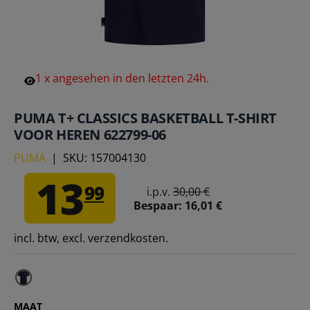
1
x
angesehen
in
den
letzten
24h.
PUMA T+ CLASSICS BASKETBALL T-SHIRT
VOOR HEREN 622799-06
PUMA
|
SKU:
157004130
13
99
i.p.v.
30,00 €
Bespaar:
16,01 €
incl. btw, excl. verzendkosten.
MAAT