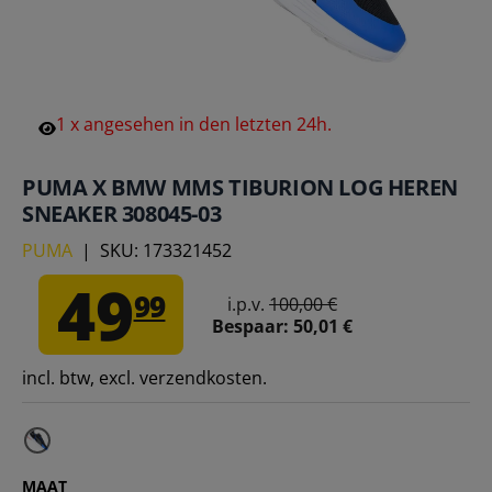
1
x
angesehen
in
den
letzten
24h.
PUMA X BMW MMS TIBURION LOG HEREN
SNEAKER 308045-03
PUMA
|
SKU:
173321452
49
99
i.p.v.
100,00 €
Bespaar:
50,01 €
incl. btw, excl. verzendkosten.
MAAT