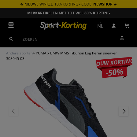
🔥 NIEUWE WINKEL: 10% KORTING - CODE:
NEWSHOP
🔥
GA NAAR INHOUD
MERKARTIKELEN MET TOT WEL 80% KORTING
Menu
NL
Inloggen
Win
Zoeken
Zoeken
Andere sporten
>
PUMA x BMW MMS Tiburion Log heren sneaker
308045-03
JOUW KORTING
-50%
VORIGE
VOLGEN