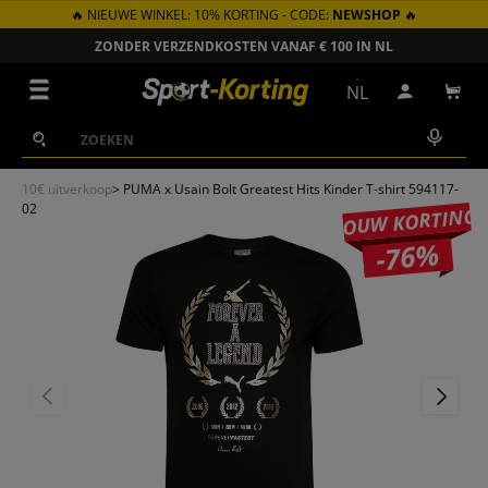
🔥 NIEUWE WINKEL: 10% KORTING - CODE:
NEWSHOP
🔥
GA NAAR INHOUD
ZONDER VERZENDKOSTEN VANAF € 100 IN NL
Menu
NL
Inloggen
Win
Zoeken
Zoeken
10€ uitverkoop
>
PUMA x Usain Bolt Greatest Hits Kinder T-shirt 594117-
02
JOUW KORTING
-76%
VORIGE
VOLGEN