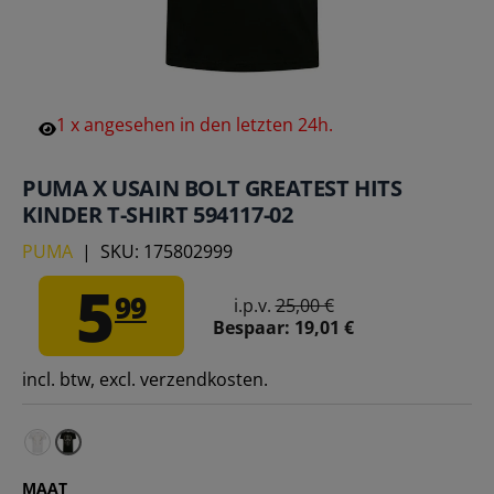
1
x
angesehen
in
den
letzten
24h.
PUMA X USAIN BOLT GREATEST HITS
KINDER T-SHIRT 594117-02
PUMA
|
SKU:
175802999
5
99
i.p.v.
25,00 €
Bespaar:
19,01 €
incl. btw, excl. verzendkosten.
PUMA x Usain Bolt Greatest Hits T-shirt voor kinderen 5
MAAT