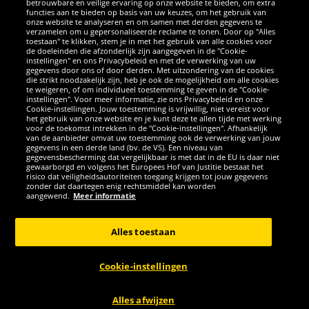
betrouwbare en veilige ervaring op onze website te bieden, om extra
functies aan te bieden op basis van uw keuzes, om het gebruik van
onze website te analyseren en om samen met derden gegevens te
verzamelen om u gepersonaliseerde reclame te tonen. Door op "Alles
SOCIALE MEDIA
toestaan" te klikken, stem je in met het gebruik van alle cookies voor
de doeleinden die afzonderlijk zijn aangegeven in de "Cookie-
instellingen" en ons Privacybeleid en met de verwerking van uw
Facebook
Instagram
WhatsApp
TikTok
Twitter
YouTube
gegevens door ons of door derden. Met uitzondering van de cookies
die strikt noodzakelijk zijn, heb je ook de mogelijkheid om alle cookies
te weigeren, of om individueel toestemming te geven in de "Cookie-
instellingen". Voor meer informatie, zie ons Privacybeleid en onze
APPS
Cookie-instellingen. Jouw toestemming is vrijwillig, niet vereist voor
het gebruik van onze website en je kunt deze te allen tijde met werking
voor de toekomst intrekken in de "Cookie-instellingen". Afhankelijk
van de aanbieder omvat uw toestemming ook de verwerking van jouw
gegevens in een derde land (bv. de VS). Een niveau van
gegevensbescherming dat vergelijkbaar is met dat in de EU is daar niet
gewaarborgd en volgens het Europees Hof van Justitie bestaat het
risico dat veiligheidsautoriteiten toegang krijgen tot jouw gegevens
zonder dat daartegen enig rechtsmiddel kan worden
aangewend.
Meer informatie
Copyright © 2026 Sportspar GmbH, Gustav-Adolf-Ring 7, 04838 Eilenburg
GER - Alle rechten voorbehouden
Alles toestaan
*Alle prijzen incl. wettelijke btw excl. verzendingskosten en eventueel
kosten voor levering ter plaatse, tenzij anderszins beschreven. 1Huidige
Cookie-instellingen
of eerdere aanbevolen verkoopprijs van de fabrikant inclusief btw
ANNULERING
Alles afwijzen