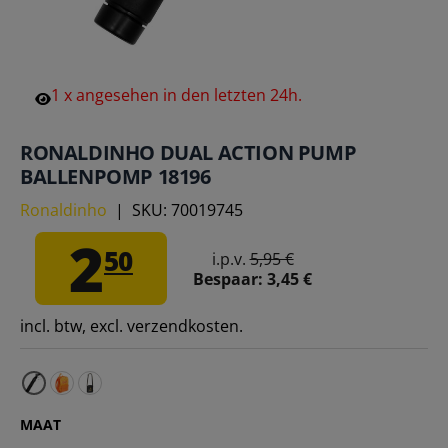
1
x
angesehen
in
den
letzten
24h.
RONALDINHO DUAL ACTION PUMP
BALLENPOMP 18196
Ronaldinho
|
SKU:
70019745
2
50
i.p.v.
5,95 €
Bespaar:
3,45 €
incl. btw, excl. verzendkosten.
Ronaldinho Kinderen Rugzak 18201 – Eén maat voor
Ronaldinho Schoudertas 18199 – Eén maat voor 
MAAT