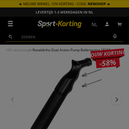
🔥 NIEUWE WINKEL: 10% KORTING - CODE:
NEWSHOP
🔥
GA NAAR INHOUD
LEVERTIJD 1-3 WERKDAGEN IN NL
Menu
NL
Inloggen
Win
Zoeken
Zoeken
10€ uitverkoop
>
Ronaldinho Dual Action Pump Ballenpomp 18196
JOUW KORTING
-58%
VORIGE
VOLGEN