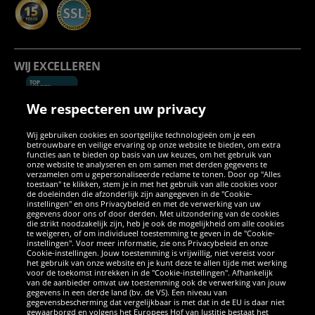
WIJ EXCELLEREN
We respecteren uw privacy
Wij gebruiken cookies en soortgelijke technologieën om je een
betrouwbare en veilige ervaring op onze website te bieden, om extra
functies aan te bieden op basis van uw keuzes, om het gebruik van
onze website te analyseren en om samen met derden gegevens te
verzamelen om u gepersonaliseerde reclame te tonen. Door op "Alles
SOCIALE MEDIA
toestaan" te klikken, stem je in met het gebruik van alle cookies voor
de doeleinden die afzonderlijk zijn aangegeven in de "Cookie-
instellingen" en ons Privacybeleid en met de verwerking van uw
Facebook
Instagram
WhatsApp
TikTok
Twitter
YouTube
gegevens door ons of door derden. Met uitzondering van de cookies
die strikt noodzakelijk zijn, heb je ook de mogelijkheid om alle cookies
te weigeren, of om individueel toestemming te geven in de "Cookie-
instellingen". Voor meer informatie, zie ons Privacybeleid en onze
APPS
Cookie-instellingen. Jouw toestemming is vrijwillig, niet vereist voor
het gebruik van onze website en je kunt deze te allen tijde met werking
voor de toekomst intrekken in de "Cookie-instellingen". Afhankelijk
van de aanbieder omvat uw toestemming ook de verwerking van jouw
gegevens in een derde land (bv. de VS). Een niveau van
gegevensbescherming dat vergelijkbaar is met dat in de EU is daar niet
gewaarborgd en volgens het Europees Hof van Justitie bestaat het