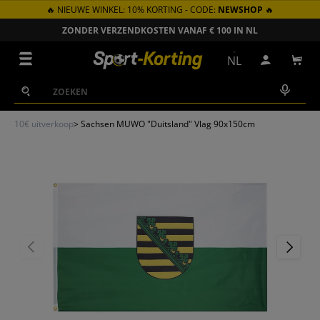
🔥 NIEUWE WINKEL: 10% KORTING - CODE:
NEWSHOP
🔥
GA NAAR INHOUD
ZONDER VERZENDKOSTEN VANAF € 100 IN NL
Menu
NL
Inloggen
Win
Zoeken
Zoeken
10€ uitverkoop
>
Sachsen MUWO "Duitsland" Vlag 90x150cm
VORIGE
VOLGEN