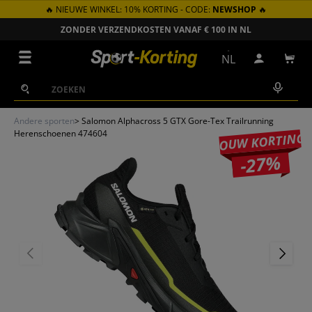
🔥 NIEUWE WINKEL: 10% KORTING - CODE:
NEWSHOP
🔥
GA NAAR INHOUD
ZONDER VERZENDKOSTEN VANAF € 100 IN NL
Menu
NL
Inloggen
Win
Zoeken
Zoeken
Andere sporten
>
Salomon Alphacross 5 GTX Gore-Tex Trailrunning
Herenschoenen 474604
JOUW KORTING
-27%
VORIGE
VOLGEN