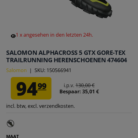
1
x
angesehen
in
den
letzten
24h.
SALOMON ALPHACROSS 5 GTX GORE-TEX
TRAILRUNNING HERENSCHOENEN 474604
Salomon
|
SKU:
150566941
94
99
i.p.v.
130,00 €
Bespaar:
35,01 €
incl. btw, excl. verzendkosten.
MAAT