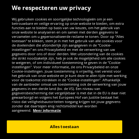
We respecteren uw privacy
Wij gebruiken cookies en soortgelijke technologieën om je een
betrouwbare en veilige ervaring op onze website te bieden, om extra
functies aan te bieden op basis van uw keuzes, om het gebruik van
onze website te analyseren en om samen met derden gegevens te
verzamelen om u gepersonaliseerde reclame te tonen. Door op "Alles
SOCIALE MEDIA
toestaan" te klikken, stem je in met het gebruik van alle cookies voor
de doeleinden die afzonderlijk zijn aangegeven in de "Cookie-
instellingen" en ons Privacybeleid en met de verwerking van uw
Facebook
Instagram
WhatsApp
TikTok
Twitter
YouTube
gegevens door ons of door derden. Met uitzondering van de cookies
die strikt noodzakelijk zijn, heb je ook de mogelijkheid om alle cookies
te weigeren, of om individueel toestemming te geven in de "Cookie-
instellingen". Voor meer informatie, zie ons Privacybeleid en onze
APPS
Cookie-instellingen. Jouw toestemming is vrijwillig, niet vereist voor
het gebruik van onze website en je kunt deze te allen tijde met werking
voor de toekomst intrekken in de "Cookie-instellingen". Afhankelijk
van de aanbieder omvat uw toestemming ook de verwerking van jouw
gegevens in een derde land (bv. de VS). Een niveau van
gegevensbescherming dat vergelijkbaar is met dat in de EU is daar niet
gewaarborgd en volgens het Europees Hof van Justitie bestaat het
risico dat veiligheidsautoriteiten toegang krijgen tot jouw gegevens
zonder dat daartegen enig rechtsmiddel kan worden
aangewend.
Meer informatie
Copyright © 2026 Sportspar GmbH, Gustav-Adolf-Ring 7, 04838 Eilenburg
GER - Alle rechten voorbehouden
Alles toestaan
*Alle prijzen incl. wettelijke btw excl. verzendingskosten en eventueel