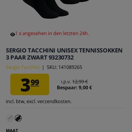
1
x
angesehen
in
den
letzten
24h.
SERGIO TACCHINI UNISEX TENNISSOKKEN
3 PAAR ZWART 93230732
Sergio Tacchini
|
SKU:
141089265
3
99
i.p.v.
12,99 €
Bespaar:
9,00 €
incl. btw, excl. verzendkosten.
Sergio Tacchini Unisex Tennissokken 3 Paar wit 9323083
MAAT