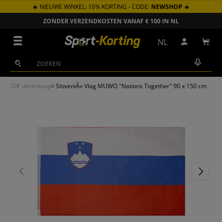
🔥 NIEUWE WINKEL: 10% KORTING - CODE:
NEWSHOP
🔥
GA NAAR INHOUD
ZONDER VERZENDKOSTEN VANAF € 100 IN NL
Menu
NL
Inloggen
Win
Zoeken
Zoeken
10€ uitverkoop
>
SloveniÃ« Vlag MUWO "Nations Together" 90 x 150 cm
VORIGE
VOLGEN