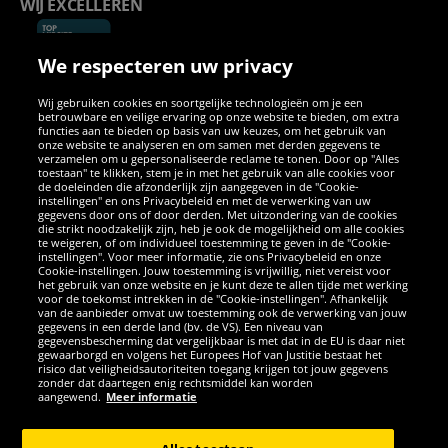
WIJ EXCELLEREN
We respecteren uw privacy
Wij gebruiken cookies en soortgelijke technologieën om je een
betrouwbare en veilige ervaring op onze website te bieden, om extra
functies aan te bieden op basis van uw keuzes, om het gebruik van
onze website te analyseren en om samen met derden gegevens te
verzamelen om u gepersonaliseerde reclame te tonen. Door op "Alles
SOCIALE MEDIA
toestaan" te klikken, stem je in met het gebruik van alle cookies voor
de doeleinden die afzonderlijk zijn aangegeven in de "Cookie-
instellingen" en ons Privacybeleid en met de verwerking van uw
Facebook
Instagram
WhatsApp
TikTok
Twitter
YouTube
gegevens door ons of door derden. Met uitzondering van de cookies
die strikt noodzakelijk zijn, heb je ook de mogelijkheid om alle cookies
te weigeren, of om individueel toestemming te geven in de "Cookie-
instellingen". Voor meer informatie, zie ons Privacybeleid en onze
APPS
Cookie-instellingen. Jouw toestemming is vrijwillig, niet vereist voor
het gebruik van onze website en je kunt deze te allen tijde met werking
voor de toekomst intrekken in de "Cookie-instellingen". Afhankelijk
van de aanbieder omvat uw toestemming ook de verwerking van jouw
gegevens in een derde land (bv. de VS). Een niveau van
gegevensbescherming dat vergelijkbaar is met dat in de EU is daar niet
gewaarborgd en volgens het Europees Hof van Justitie bestaat het
risico dat veiligheidsautoriteiten toegang krijgen tot jouw gegevens
zonder dat daartegen enig rechtsmiddel kan worden
aangewend.
Meer informatie
Copyright © 2026 Sportspar GmbH, Gustav-Adolf-Ring 7, 04838 Eilenburg
GER - Alle rechten voorbehouden