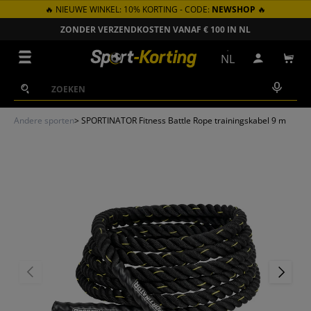
🔥 NIEUWE WINKEL: 10% KORTING - CODE:
NEWSHOP
🔥
GA NAAR INHOUD
ZONDER VERZENDKOSTEN VANAF € 100 IN NL
Menu
NL
Inloggen
Win
Zoeken
Zoeken
Andere sporten
>
SPORTINATOR Fitness Battle Rope trainingskabel 9 m
VORIGE
VOLGEN