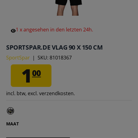
1
x
angesehen
in
den
letzten
24h.
SPORTSPAR.DE VLAG 90 X 150 CM
SportSpar
|
SKU:
81018367
1
00
incl. btw, excl. verzendkosten.
MAAT