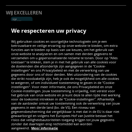
WIJ EXCELLEREN
We respecteren uw privacy
Wij gebruiken cookies en soortgelijke technologieën om je een
betrouwbare en veilige ervaring op onze website te bieden, om extra
functies aan te bieden op basis van uw keuzes, om het gebruik van
onze website te analyseren en om samen met derden gegevens te
SOCIALE MEDIA
verzamelen om u gepersonaliseerde reclame te tonen. Door op "Alles
toestaan" te klikken, stem je in met het gebruik van alle cookies voor
de doeleinden die afzonderlijk zijn aangegeven in de "Cookie-
instellingen" en ons Privacybeleid en met de verwerking van uw
Facebook
Instagram
WhatsApp
TikTok
Twitter
YouTube
gegevens door ons of door derden. Met uitzondering van de cookies
die strikt noodzakelijk zijn, heb je ook de mogelijkheid om alle cookies
te weigeren, of om individueel toestemming te geven in de "Cookie-
instellingen". Voor meer informatie, zie ons Privacybeleid en onze
APPS
Cookie-instellingen. Jouw toestemming is vrijwillig, niet vereist voor
het gebruik van onze website en je kunt deze te allen tijde met werking
voor de toekomst intrekken in de "Cookie-instellingen". Afhankelijk
van de aanbieder omvat uw toestemming ook de verwerking van jouw
gegevens in een derde land (bv. de VS). Een niveau van
gegevensbescherming dat vergelijkbaar is met dat in de EU is daar niet
gewaarborgd en volgens het Europees Hof van Justitie bestaat het
risico dat veiligheidsautoriteiten toegang krijgen tot jouw gegevens
zonder dat daartegen enig rechtsmiddel kan worden
aangewend.
Meer informatie