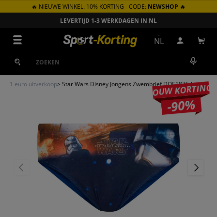
🔥 NIEUWE WINKEL: 10% KORTING - CODE:
NEWSHOP
🔥
GA NAAR INHOUD
LEVERTIJD 1-3 WERKDAGEN IN NL
Menu
NL
Inloggen
Win
Zoeken
Zoeken
1 euro uitverkoop
>
Star Wars Disney Jongens Zwembrief DQE1875-blauw
JOUW KORTING
-90%
VORIGE
VOLGEN