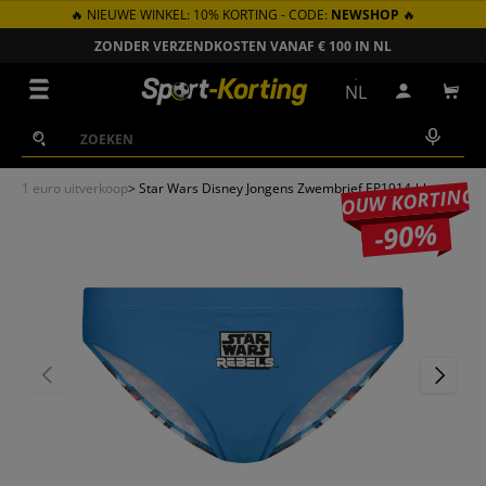
🔥 NIEUWE WINKEL: 10% KORTING - CODE:
NEWSHOP
🔥
GA NAAR INHOUD
ZONDER VERZENDKOSTEN VANAF € 100 IN NL
Menu
NL
Inloggen
Win
Zoeken
Zoeken
1 euro uitverkoop
>
Star Wars Disney Jongens Zwembrief EP1914-blauw
JOUW KORTING
-90%
VORIGE
VOLGEN