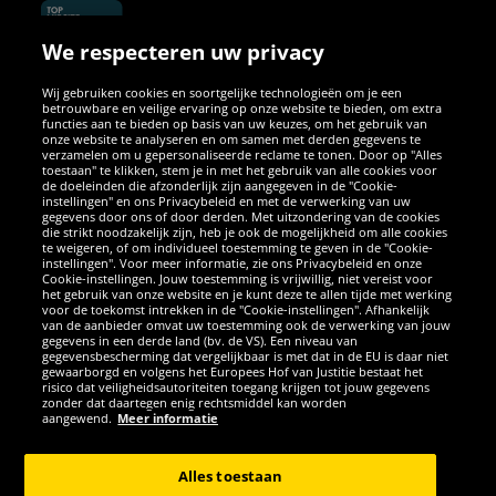
We respecteren uw privacy
Wij gebruiken cookies en soortgelijke technologieën om je een
betrouwbare en veilige ervaring op onze website te bieden, om extra
functies aan te bieden op basis van uw keuzes, om het gebruik van
onze website te analyseren en om samen met derden gegevens te
verzamelen om u gepersonaliseerde reclame te tonen. Door op "Alles
SOCIALE MEDIA
toestaan" te klikken, stem je in met het gebruik van alle cookies voor
de doeleinden die afzonderlijk zijn aangegeven in de "Cookie-
instellingen" en ons Privacybeleid en met de verwerking van uw
Facebook
Instagram
WhatsApp
TikTok
Twitter
YouTube
gegevens door ons of door derden. Met uitzondering van de cookies
die strikt noodzakelijk zijn, heb je ook de mogelijkheid om alle cookies
te weigeren, of om individueel toestemming te geven in de "Cookie-
instellingen". Voor meer informatie, zie ons Privacybeleid en onze
APPS
Cookie-instellingen. Jouw toestemming is vrijwillig, niet vereist voor
het gebruik van onze website en je kunt deze te allen tijde met werking
voor de toekomst intrekken in de "Cookie-instellingen". Afhankelijk
van de aanbieder omvat uw toestemming ook de verwerking van jouw
gegevens in een derde land (bv. de VS). Een niveau van
gegevensbescherming dat vergelijkbaar is met dat in de EU is daar niet
gewaarborgd en volgens het Europees Hof van Justitie bestaat het
risico dat veiligheidsautoriteiten toegang krijgen tot jouw gegevens
zonder dat daartegen enig rechtsmiddel kan worden
aangewend.
Meer informatie
Copyright © 2026 Sportspar GmbH, Gustav-Adolf-Ring 7, 04838 Eilenburg
GER - Alle rechten voorbehouden
Alles toestaan