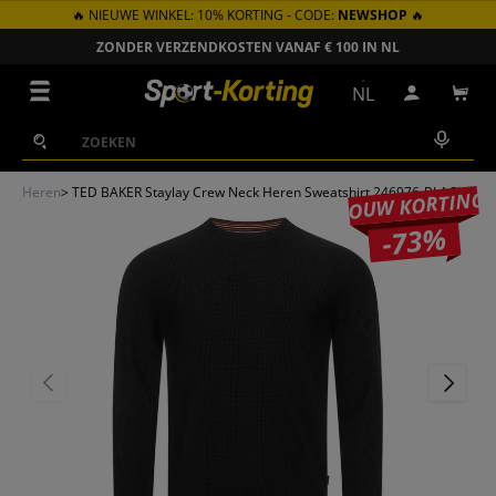
🔥 NIEUWE WINKEL: 10% KORTING - CODE:
NEWSHOP
🔥
GA NAAR INHOUD
ZONDER VERZENDKOSTEN VANAF € 100 IN NL
Menu
NL
Inloggen
Win
Zoeken
Zoeken
Heren
>
TED BAKER Staylay Crew Neck Heren Sweatshirt 246976-BLACK
JOUW KORTING
-73%
VORIGE
VOLGEN