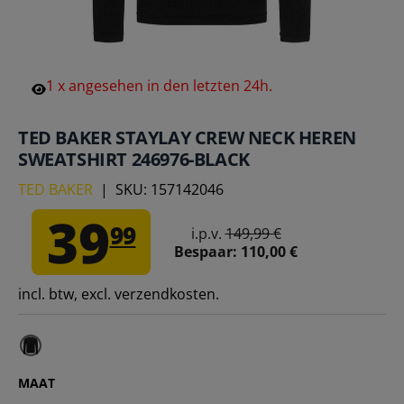
1
x
angesehen
in
den
letzten
24h.
TED BAKER STAYLAY CREW NECK HEREN
SWEATSHIRT 246976-BLACK
TED BAKER
|
SKU:
157142046
39
99
i.p.v.
149,99 €
Bespaar:
110,00 €
incl. btw, excl. verzendkosten.
MAAT