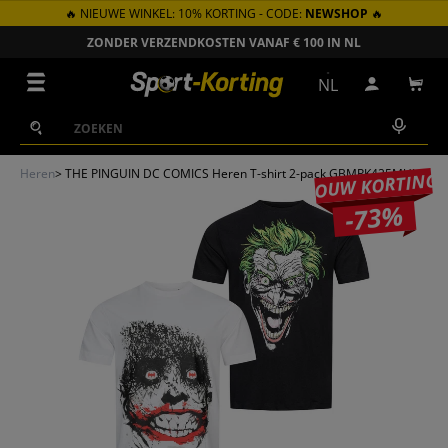
🔥 NIEUWE WINKEL: 10% KORTING - CODE:
NEWSHOP
🔥
GA NAAR INHOUD
ZONDER VERZENDKOSTEN VANAF € 100 IN NL
Menu
NL
Inloggen
Win
Zoeken
Zoeken
Heren
>
THE PINGUIN DC COMICS Heren T-shirt 2-pack GBMPK425MUL
JOUW KORTING
-73%