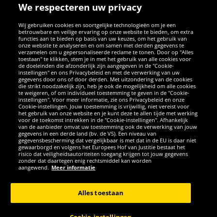
We respecteren uw privacy
Wij gebruiken cookies en soortgelijke technologieën om je een
betrouwbare en veilige ervaring op onze website te bieden, om extra
functies aan te bieden op basis van uw keuzes, om het gebruik van
onze website te analyseren en om samen met derden gegevens te
verzamelen om u gepersonaliseerde reclame te tonen. Door op "Alles
SOCIALE MEDIA
toestaan" te klikken, stem je in met het gebruik van alle cookies voor
de doeleinden die afzonderlijk zijn aangegeven in de "Cookie-
instellingen" en ons Privacybeleid en met de verwerking van uw
Facebook
Instagram
WhatsApp
TikTok
Twitter
YouTube
gegevens door ons of door derden. Met uitzondering van de cookies
die strikt noodzakelijk zijn, heb je ook de mogelijkheid om alle cookies
te weigeren, of om individueel toestemming te geven in de "Cookie-
instellingen". Voor meer informatie, zie ons Privacybeleid en onze
APPS
Cookie-instellingen. Jouw toestemming is vrijwillig, niet vereist voor
het gebruik van onze website en je kunt deze te allen tijde met werking
voor de toekomst intrekken in de "Cookie-instellingen". Afhankelijk
van de aanbieder omvat uw toestemming ook de verwerking van jouw
gegevens in een derde land (bv. de VS). Een niveau van
gegevensbescherming dat vergelijkbaar is met dat in de EU is daar niet
gewaarborgd en volgens het Europees Hof van Justitie bestaat het
risico dat veiligheidsautoriteiten toegang krijgen tot jouw gegevens
zonder dat daartegen enig rechtsmiddel kan worden
aangewend.
Meer informatie
Copyright © 2026 Sportspar GmbH, Gustav-Adolf-Ring 7, 04838 Eilenburg
GER - Alle rechten voorbehouden
Alles toestaan
*Alle prijzen incl. wettelijke btw excl. verzendingskosten en eventueel
kosten voor levering ter plaatse, tenzij anderszins beschreven. 1Huidige