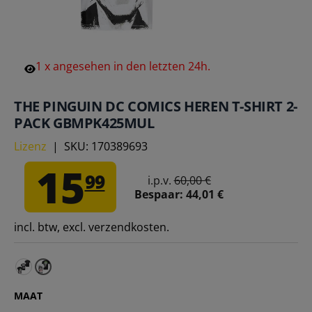
1
x
angesehen
in
den
letzten
24h.
THE PINGUIN DC COMICS HEREN T-SHIRT 2-
PACK GBMPK425MUL
Lizenz
|
SKU:
170389693
15
99
i.p.v.
60,00 €
Bespaar:
44,01 €
incl. btw, excl. verzendkosten.
DC COMICS Superhelden T-shirt voor heren 3-pack GB
MAAT