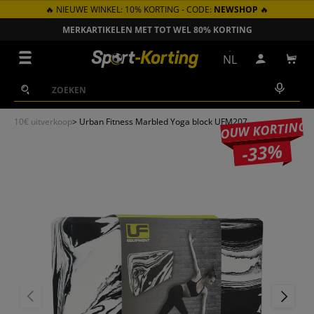
🔥 NIEUWE WINKEL: 10% KORTING - CODE:
NEWSHOP
🔥
GA NAAR INHOUD
MERKARTIKELEN MET TOT WEL 80% KORTING
ZON
Menu
NL
Inloggen
Win
Zoeken
Zoeken
10€ uitverkoop
>
Urban Fitness Marbled Yoga block UFM207
JOUW KORTING
-33%
VORIGE
VOLGEN