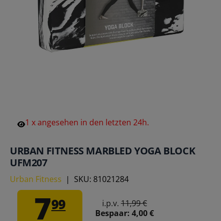
1
x
angesehen
in
den
letzten
24h.
URBAN FITNESS MARBLED YOGA BLOCK
UFM207
Urban Fitness
|
SKU:
81021284
7
99
i.p.v.
11,99 €
Bespaar:
4,00 €