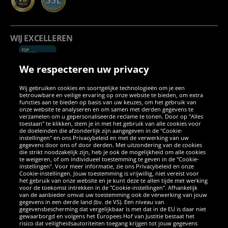
WIJ EXCELLEREN
We respecteren uw privacy
Wij gebruiken cookies en soortgelijke technologieën om je een
betrouwbare en veilige ervaring op onze website te bieden, om extra
functies aan te bieden op basis van uw keuzes, om het gebruik van
onze website te analyseren en om samen met derden gegevens te
verzamelen om u gepersonaliseerde reclame te tonen. Door op "Alles
SOCIALE MEDIA
toestaan" te klikken, stem je in met het gebruik van alle cookies voor
de doeleinden die afzonderlijk zijn aangegeven in de "Cookie-
instellingen" en ons Privacybeleid en met de verwerking van uw
Facebook
Instagram
WhatsApp
TikTok
Twitter
YouTube
gegevens door ons of door derden. Met uitzondering van de cookies
die strikt noodzakelijk zijn, heb je ook de mogelijkheid om alle cookies
te weigeren, of om individueel toestemming te geven in de "Cookie-
instellingen". Voor meer informatie, zie ons Privacybeleid en onze
APPS
Cookie-instellingen. Jouw toestemming is vrijwillig, niet vereist voor
het gebruik van onze website en je kunt deze te allen tijde met werking
voor de toekomst intrekken in de "Cookie-instellingen". Afhankelijk
van de aanbieder omvat uw toestemming ook de verwerking van jouw
gegevens in een derde land (bv. de VS). Een niveau van
gegevensbescherming dat vergelijkbaar is met dat in de EU is daar niet
gewaarborgd en volgens het Europees Hof van Justitie bestaat het
risico dat veiligheidsautoriteiten toegang krijgen tot jouw gegevens