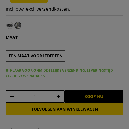
incl. btw, excl. verzendkosten.
Urban Fitness Marbled Yoga block UFM205 – Eén maat v
MAAT
EÉN MAAT VOOR IEDEREEN
KLAAR VOOR ONMIDDELLIJKE VERZENDING, LEVERINGSTIJD
CIRCA 1-3 WERKDAGEN
Aantal
KOOP NU
-
+
TOEVOEGEN AAN WINKELWAGEN