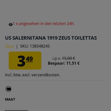
1
x
angesehen
in
den
letzten
24h.
US SALERNITANA 1919 ZEUS TOILETTAS
Zeus
|
SKU:
138548245
3
49
i.p.v.
15,00 €
Bespaar:
11,51 €
incl. btw, excl. verzendkosten.
MAAT