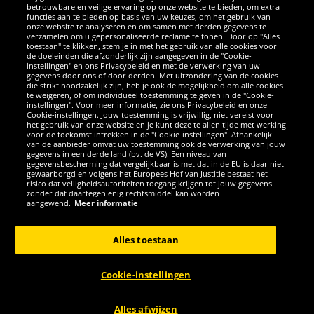
betrouwbare en veilige ervaring op onze website te bieden, om extra
functies aan te bieden op basis van uw keuzes, om het gebruik van
onze website te analyseren en om samen met derden gegevens te
verzamelen om u gepersonaliseerde reclame te tonen. Door op "Alles
SOCIALE MEDIA
toestaan" te klikken, stem je in met het gebruik van alle cookies voor
de doeleinden die afzonderlijk zijn aangegeven in de "Cookie-
instellingen" en ons Privacybeleid en met de verwerking van uw
Facebook
Instagram
WhatsApp
TikTok
Twitter
YouTube
gegevens door ons of door derden. Met uitzondering van de cookies
die strikt noodzakelijk zijn, heb je ook de mogelijkheid om alle cookies
te weigeren, of om individueel toestemming te geven in de "Cookie-
instellingen". Voor meer informatie, zie ons Privacybeleid en onze
APPS
Cookie-instellingen. Jouw toestemming is vrijwillig, niet vereist voor
het gebruik van onze website en je kunt deze te allen tijde met werking
voor de toekomst intrekken in de "Cookie-instellingen". Afhankelijk
van de aanbieder omvat uw toestemming ook de verwerking van jouw
gegevens in een derde land (bv. de VS). Een niveau van
gegevensbescherming dat vergelijkbaar is met dat in de EU is daar niet
gewaarborgd en volgens het Europees Hof van Justitie bestaat het
risico dat veiligheidsautoriteiten toegang krijgen tot jouw gegevens
zonder dat daartegen enig rechtsmiddel kan worden
aangewend.
Meer informatie
Copyright © 2026 Sportspar GmbH, Gustav-Adolf-Ring 7, 04838 Eilenburg
GER - Alle rechten voorbehouden
Alles toestaan
*Alle prijzen incl. wettelijke btw excl. verzendingskosten en eventueel
kosten voor levering ter plaatse, tenzij anderszins beschreven. 1Huidige
Cookie-instellingen
of eerdere aanbevolen verkoopprijs van de fabrikant inclusief btw
ANNULERING
Alles afwijzen