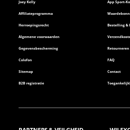
Joey Kelly
App Sport-Ko
Affiliateprogramma
Waardebonn
Herroepingsrecht
Bestelling & 
Algemene voorwaarden
Verzendkost
Gegevensbescherming
Retourneren
Colofon
FAQ
Sitemap
Contact
B2B registratie
Toegankelijk
PARTNERS & VEILGHEID
WIJ EX