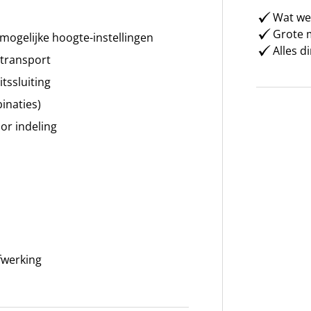
Wat weg
Grote m
ogelijke hoogte-instellingen
Alles d
 transport
tssluiting
binaties)
or indeling
fwerking