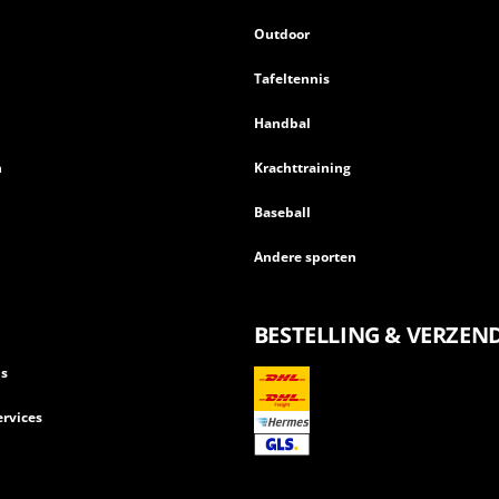
Outdoor
Tafeltennis
Handbal
n
Krachttraining
Baseball
Andere sporten
BESTELLING & VERZEN
ls
rvices