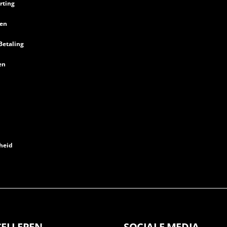
rting
en
Betaling
en
heid
CELLEREN
SOCIALE MEDIA