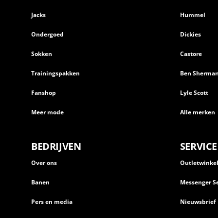
Jacks
Hummel
Ondergoed
Dickies
Sokken
Castore
Trainingspakken
Ben Sherma
Fanshop
Lyle Scott
Meer mode
Alle merken
BEDRIJVEN
SERVICE
Over ons
Outletwinke
Banen
Messenger Se
Pers en media
Nieuwsbrief