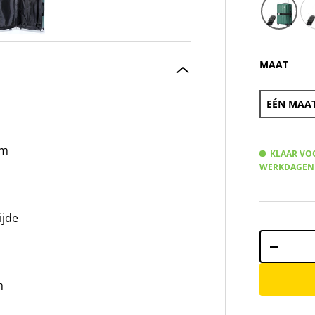
VERTICAL 
VE
VE
MAAT
EÉN MAA
em
KLAAR VOO
WERKDAGEN
ijde
Aantal
m
-
m