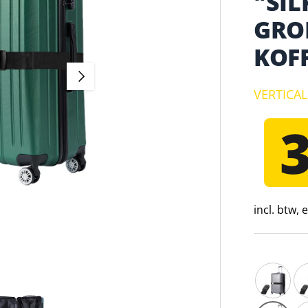
"SIL
GROE
KOF
VOLGENDE
VERTICA
incl. btw,