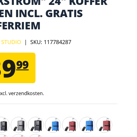
KSTRÖM" 24" KOFFER
N INCL. GRATIS
FERRIEM
L STUDIO
|
SKU:
117784287
39
99
 excl. verzendkosten.