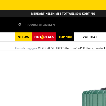
GA NAAR INHOUD
MERKARTIKELEN MET TOT WEL 80% KORTING
Zoeken
NIEUW
HOT
DEALS
TOP 100
VOETBAL
Home
>
Bagage
>
VERTICAL STUDIO "Silkström" 24" Koffer groen incl