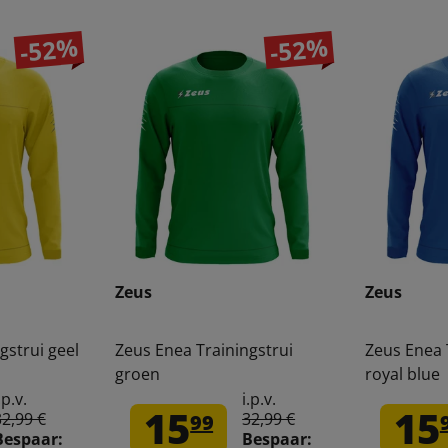
-52%
-52%
Zeus
Zeus
gstrui geel
Zeus Enea Trainingstrui
Zeus Enea 
groen
royal blue
.p.v.
i.p.v.
15
15
32,99 €
32,99 €
99
Bespaar:
Bespaar: