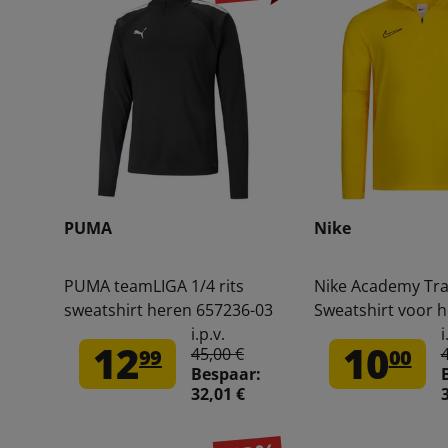
PUMA
Nike
PUMA teamLIGA 1/4 rits
Nike Academy Tra
sweatshirt heren 657236-03
Sweatshirt voor 
DR1352-719
i.p.v.
i
12
10
45,00 €
99
00
Bespaar:
32,01 €