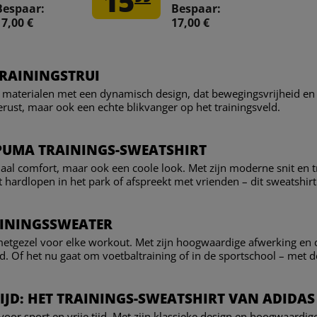
15
Bespaar:
Bespaar:
17,00 €
17,00 €
TRAININGSTRUI
materialen met een dynamisch design, dat bewegingsvrijheid en 
gerust, maar ook een echte blikvanger op het trainingsveld.
 PUMA TRAININGS-SWEATSHIRT
aal comfort, maar ook een coole look. Met zijn moderne snit en tre
aat hardlopen in het park of afspreekt met vrienden – dit sweatshir
AININGSSWEATER
metgezel voor elke workout. Met zijn hoogwaardige afwerking en c
Of het nu gaat om voetbaltraining of in de sportschool – met dez
IJD: HET TRAININGS-SWEATSHIRT VAN ADIDAS
voor sport en vrije tijd. Met zijn klassieke design en hoogwaardige