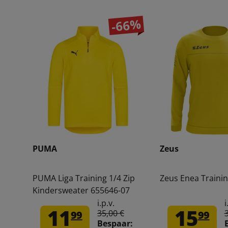
-66%
PUMA
Zeus
PUMA Liga Training 1/4 Zip
Zeus Enea Trainin
Kindersweater 655646-07
i.p.v.
i
11
15
35,00 €
99
99
Bespaar: