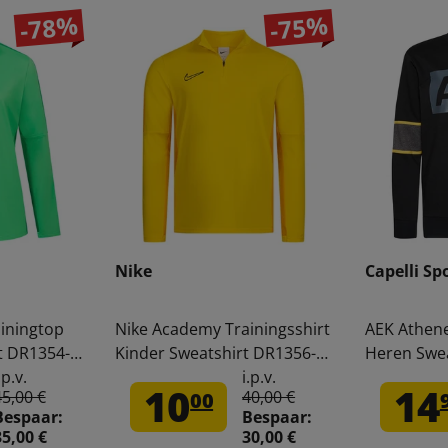
-78%
-75%
Nike
Capelli Sp
iningtop
Nike Academy Trainingsshirt
AEK Athene
t DR1354-
Kinder Sweatshirt DR1356-
Heren Swea
719
3982AEK-3
.p.v.
i.p.v.
10
14
45,00 €
40,00 €
00
Bespaar:
Bespaar:
35,00 €
30,00 €