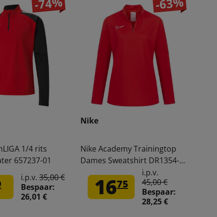
-74%
-63%
Nike
IGA 1/4 rits
Nike Academy Trainingtop
ter 657237-01
Dames Sweatshirt DR1354-
657
i.p.v.
i.p.v.
35,00 €
16
45,00 €
9
75
Bespaar:
Bespaar:
26,01 €
28,25 €