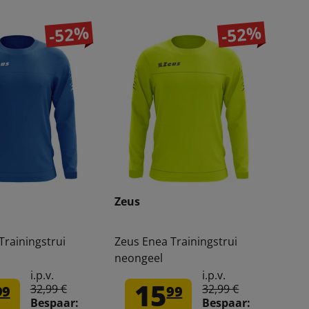
-52%
-52%
Zeus
Trainingstrui
Zeus Enea Trainingstrui
neongeel
i.p.v.
i.p.v.
15
32,99 €
32,99 €
99
99
Bespaar:
Bespaar: