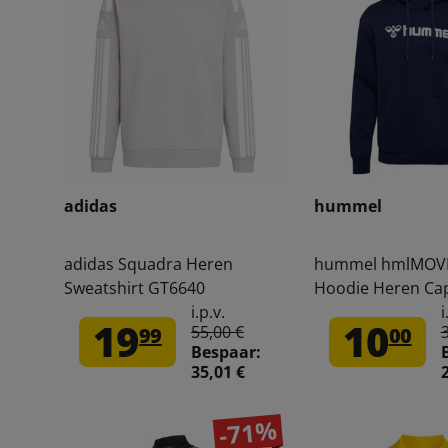
adidas
hummel
adidas Squadra Heren
hummel hmlMOVE
Sweatshirt GT6640
Hoodie Heren Ca
Sweatshirt 20559
i.p.v.
i
19
10
55,00 €
99
00
Bespaar:
35,01 €
-71%