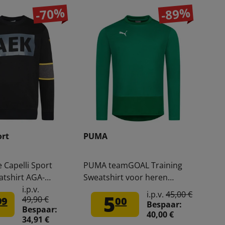
-70%
-89%
ort
PUMA
 Capelli Sport
PUMA teamGOAL Training
tshirt AGA-
Sweatshirt voor heren
985
656478-05
i.p.v.
i.p.v.
45,00 €
5
49,90 €
99
00
Bespaar:
Bespaar:
40,00 €
34,91 €