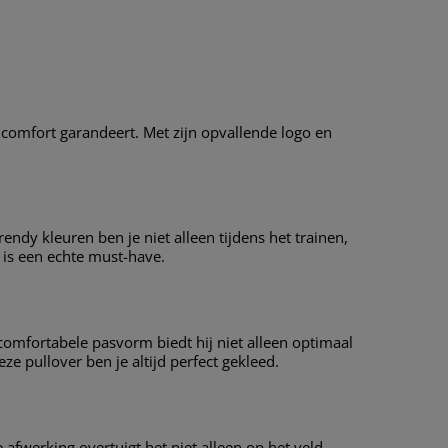
comfort garandeert. Met zijn opvallende logo en
ndy kleuren ben je niet alleen tijdens het trainen,
t is een echte must-have.
omfortabele pasvorm biedt hij niet alleen optimaal
e pullover ben je altijd perfect gekleed.
 afwerking overtuigt het niet alleen op het veld,