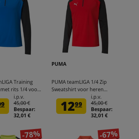
PUMA
LIGA Training
PUMA teamLIGA 1/4 Zip
met rits 1/4 voor
Sweatshirt voor heren
236-02
657236-01
i.p.v.
i.p.v.
12
45,00 €
45,00 €
99
99
Bespaar:
Bespaar:
32,01 €
32,01 €
-78%
-67%