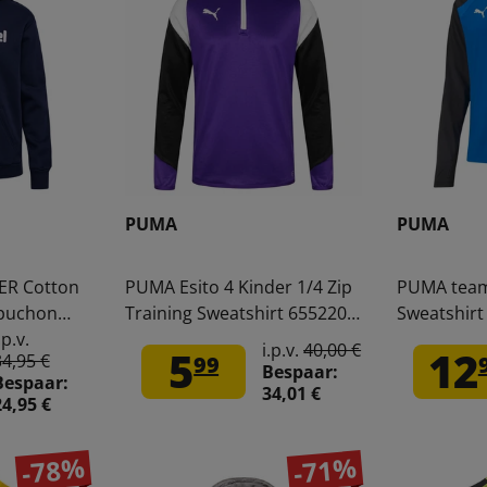
PUMA
PUMA
R Cotton
PUMA Esito 4 Kinder 1/4 Zip
PUMA team
puchon
Training Sweatshirt 655220-
Sweatshirt 
1-7026
10J
heren 657
.p.v.
i.p.v.
40,00 €
5
12
34,95 €
99
Bespaar:
Bespaar:
34,01 €
24,95 €
-78%
-71%