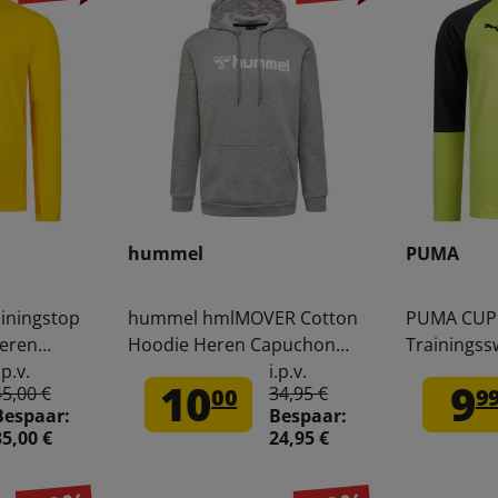
hummel
PUMA
iningstop
hummel hmlMOVER Cotton
PUMA CUP 
heren
Hoodie Heren Capuchon
Trainingss
Sweatshirt 205591-2006
heren 656
.p.v.
i.p.v.
10
9
45,00 €
34,95 €
00
9
Bespaar:
Bespaar:
35,00 €
24,95 €