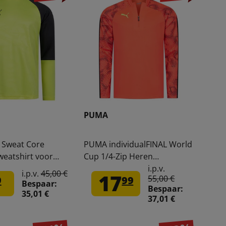
PUMA
Sweat Core
PUMA individualFINAL World
weatshirt voor
Cup 1/4-Zip Heren
021-16
Sweatshirt 658213-48
i.p.v.
i.p.v.
45,00 €
17
55,00 €
9
99
Bespaar:
Bespaar:
35,01 €
37,01 €