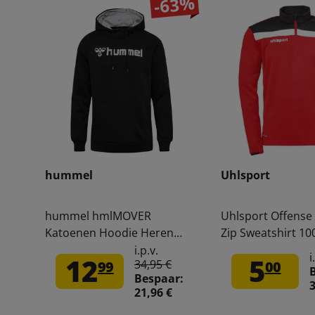
-63%
hummel
Uhlsport
hummel hmlMOVER
Uhlsport Offense
Katoenen Hoodie Heren
Zip Sweatshirt 1
Capuchon Sweater 205591-
i.p.v.
i
12
5
34,95 €
99
00
2001
Bespaar:
3
21,96 €