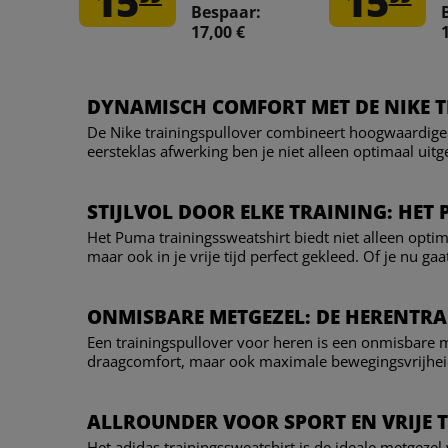
15
15
Bespaar:
17,00 €
DYNAMISCH COMFORT MET DE NIKE 
De Nike trainingspullover combineert hoogwaardige 
eersteklas afwerking ben je niet alleen optimaal uit
STIJLVOL DOOR ELKE TRAINING: HET
Het Puma trainingssweatshirt biedt niet alleen optim
maar ook in je vrije tijd perfect gekleed. Of je nu g
ONMISBARE METGEZEL: DE HERENTR
Een trainingspullover voor heren is een onmisbare 
draagcomfort, maar ook maximale bewegingsvrijheid. 
ALLROUNDER VOOR SPORT EN VRIJE T
Het adidas trainingssweatshirt is de ideale metgezel 