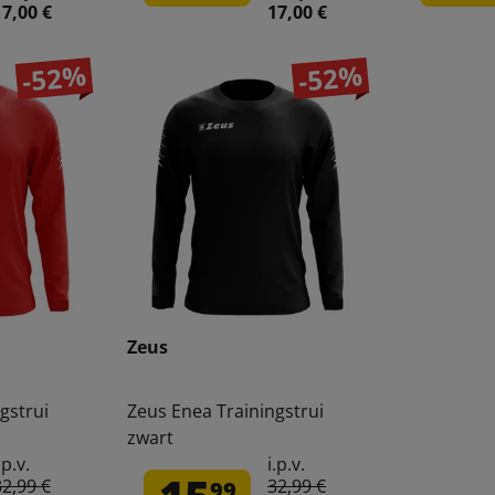
17,00 €
17,00 €
-52%
-52%
Zeus
gstrui
Zeus Enea Trainingstrui
zwart
.p.v.
i.p.v.
32,99 €
32,99 €
99