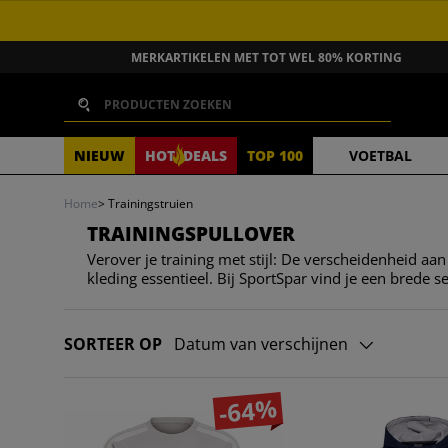
GA NAAR INHOUD
MERKARTIKELEN MET TOT WEL 80% KORTING
Zoeken
NIEUW
HOT
DEALS
TOP 100
VOETBAL
Home
>
Trainingstruien
TRAININGSPULLOVER
Verover je training met stijl: De verscheidenheid aa
kleding essentieel. Bij SportSpar vind je een brede sel
SORTEER OP
Datum van verschijnen
-64%