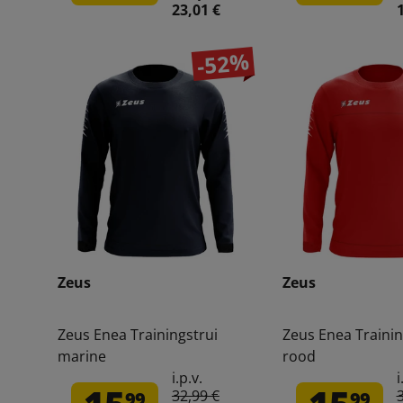
23,01 €
-52%
Zeus
Zeus
Zeus Enea Trainingstrui
Zeus Enea Trainin
marine
rood
i.p.v.
i
32,99 €
99
99