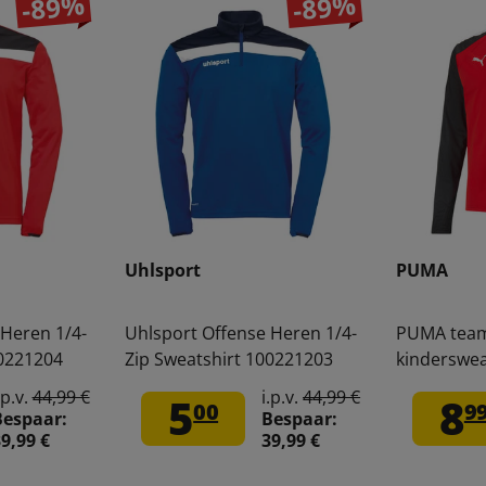
-89%
-89%
Uhlsport
PUMA
 Heren 1/4-
Uhlsport Offense Heren 1/4-
PUMA teamL
00221204
Zip Sweatshirt 100221203
kinderswea
.p.v.
44,99 €
i.p.v.
44,99 €
5
8
00
9
Bespaar:
Bespaar:
9,99 €
39,99 €