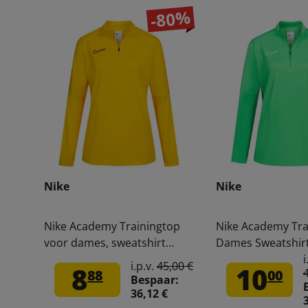
-80%
Nike
Nike
Nike Academy Trainingtop
Nike Academy Tra
voor dames, sweatshirt
Dames Sweatshir
DR1354-719
329
i
i.p.v.
45,00 €
8
10
88
00
Bespaar:
36,12 €