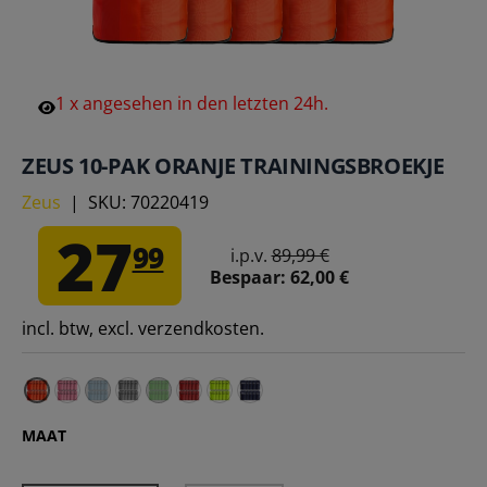
1
x
angesehen
in
den
letzten
24h.
ZEUS 10-PAK ORANJE TRAININGSBROEKJE
Zeus
|
SKU:
70220419
27
99
i.p.v.
89,99 €
Bespaar:
62,00 €
incl. btw, excl. verzendkosten.
Zeus 10-pak Roze trainings-slabbetje – Volwassenen
Zeus 10-pak Sky trainings-slabbetje – Volwassen
Zeus 10-pak Trainingsbib grijs – Volwassenen
Zeus 10-pak Trainingsbroek neongroen –
Zeus 10-pak Trainingsbroek rood – V
Zeus 10-pak Trainingsbroekje neo
Zeus 10-pak trainingsbroekje
MAAT