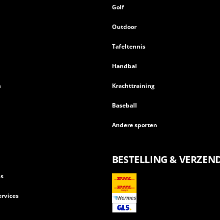
n
Golf
Outdoor
Tafeltennis
Handbal
n
Krachttraining
Baseball
Andere sporten
BESTELLING & VERZEN
ls
rvices