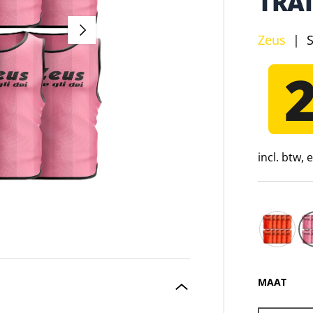
TRA
VOLGENDE
Zeus
|
incl. btw,
Zeus 10-p
MAAT