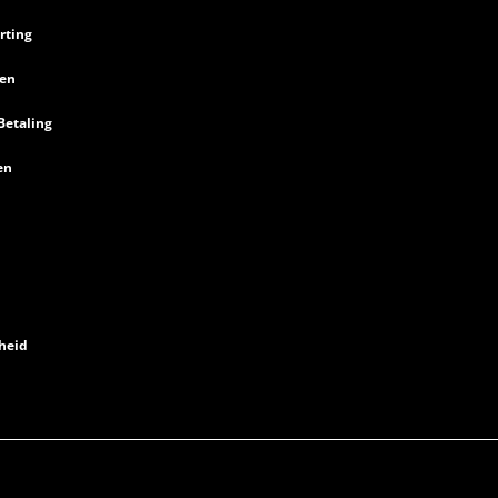
rting
en
Betaling
en
heid