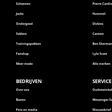
Schoenen
Pierre Cardi
Jacks
Hummel
Ondergoed
Dickies
Sokken
Castore
Trainingspakken
Ben Sherma
Fanshop
Lyle Scott
Meer mode
Alle merken
BEDRIJVEN
SERVICE
Over ons
Outletwinke
Banen
Messenger Se
Pers en media
Nieuwsbrief