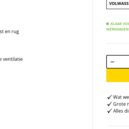
VOLWASS
KLAAR VOO
WERKDAGEN
st en rug
Aantal
ventilatie
-
Wat weg
Grote m
Alles d