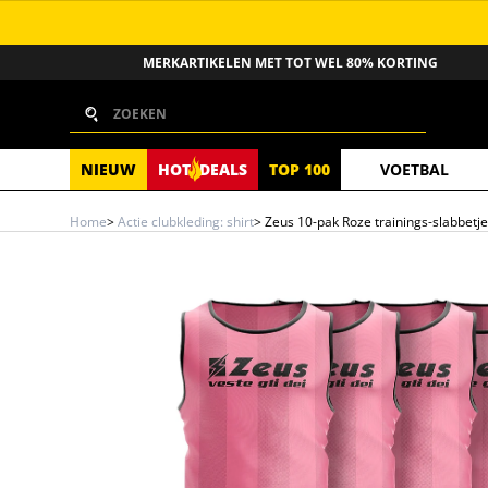
GA NAAR INHOUD
MERKARTIKELEN MET TOT WEL 80% KORTING
Zoeken
NIEUW
HOT
DEALS
TOP 100
VOETBAL
Home
>
Actie clubkleding: shirt
>
Zeus 10-pak Roze trainings-slabbetje