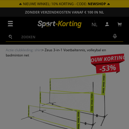
🔥 NIEUWE WINKEL: 10% KORTING - CODE:
NEWSHOP
🔥
GA NAAR INHOUD
ZONDER VERZENDKOSTEN VANAF € 100 IN NL
Menu
NL
Inloggen
Win
Zoeken
Zoeken
Actie clubkleding: shirt
>
Zeus 3-in-1 Voetbaltennis, volleybal en
badminton net
JOUW KORTING
-53%