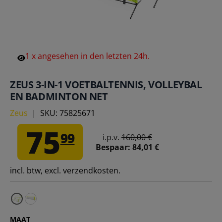
1
x
angesehen
in
den
letzten
24h.
ZEUS 3-IN-1 VOETBALTENNIS, VOLLEYBAL
EN BADMINTON NET
Zeus
|
SKU:
75825671
75
99
i.p.v.
160,00 €
Bespaar:
84,01 €
incl. btw, excl. verzendkosten.
Zeus Voetbaltennis net 3 x 0,85 m – Eén maat voor i
MAAT