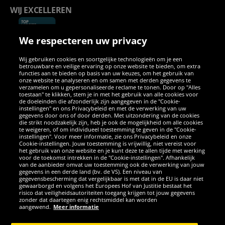
WIJ EXCELLEREN
We respecteren uw privacy
Wij gebruiken cookies en soortgelijke technologieën om je een
betrouwbare en veilige ervaring op onze website te bieden, om extra
functies aan te bieden op basis van uw keuzes, om het gebruik van
onze website te analyseren en om samen met derden gegevens te
verzamelen om u gepersonaliseerde reclame te tonen. Door op "Alles
SOCIALE MEDIA
toestaan" te klikken, stem je in met het gebruik van alle cookies voor
de doeleinden die afzonderlijk zijn aangegeven in de "Cookie-
instellingen" en ons Privacybeleid en met de verwerking van uw
Facebook
Instagram
WhatsApp
TikTok
Twitter
YouTube
gegevens door ons of door derden. Met uitzondering van de cookies
die strikt noodzakelijk zijn, heb je ook de mogelijkheid om alle cookies
te weigeren, of om individueel toestemming te geven in de "Cookie-
instellingen". Voor meer informatie, zie ons Privacybeleid en onze
APPS
Cookie-instellingen. Jouw toestemming is vrijwillig, niet vereist voor
het gebruik van onze website en je kunt deze te allen tijde met werking
voor de toekomst intrekken in de "Cookie-instellingen". Afhankelijk
van de aanbieder omvat uw toestemming ook de verwerking van jouw
gegevens in een derde land (bv. de VS). Een niveau van
gegevensbescherming dat vergelijkbaar is met dat in de EU is daar niet
gewaarborgd en volgens het Europees Hof van Justitie bestaat het
risico dat veiligheidsautoriteiten toegang krijgen tot jouw gegevens
zonder dat daartegen enig rechtsmiddel kan worden
aangewend.
Meer informatie
Copyright © 2026 Sportspar GmbH, Gustav-Adolf-Ring 7, 04838 Eilenburg