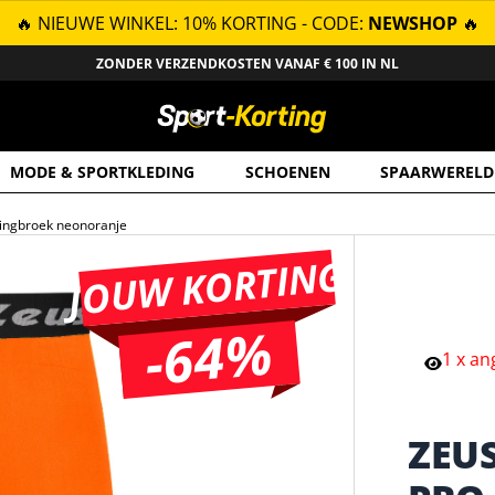
🔥 NIEUWE WINKEL: 10% KORTING - CODE:
NEWSHOP
🔥
ZONDER VERZENDKOSTEN VANAF € 100 IN NL
MODE & SPORTKLEDING
SCHOENEN
SPAARWERELD
dingbroek neonoranje
JOUW KORTING
-64%
1
x
an
ZEU