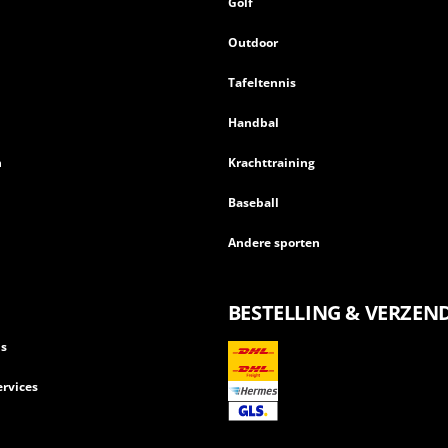
n
Golf
Outdoor
Tafeltennis
Handbal
n
Krachttraining
Baseball
Andere sporten
BESTELLING & VERZEN
ls
rvices