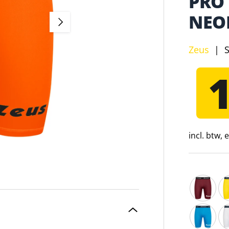
PRO
NEO
VOLGENDE
Zeus
|
incl. btw,
Zeus Berm
Ze