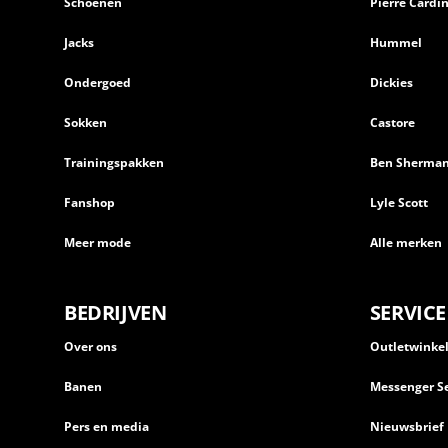
Schoenen
Pierre Cardi
Jacks
Hummel
Ondergoed
Dickies
Sokken
Castore
Trainingspakken
Ben Sherma
Fanshop
Lyle Scott
Meer mode
Alle merken
BEDRIJVEN
SERVICE
Over ons
Outletwinke
Banen
Messenger Se
Pers en media
Nieuwsbrief