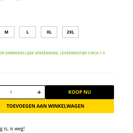
uda Elastic Pro Heren Slidingbroek royal blue – S
us Bermuda Elastic Pro Heren Slidingbroek wit – S
Zeus Bermuda Elastic Pro Heren Slidingbroek zwart – 
M
L
XL
2XL
R ONMIDDELLIJKE VERZENDING, LEVERINGSTIJD CIRCA 1-3
KOOP NU
+
TOEVOEGEN AAN WINKELWAGEN
 is, is weg!