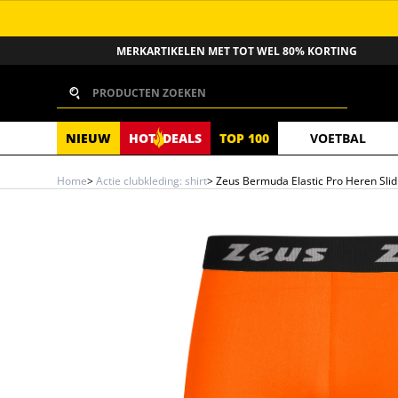
GA NAAR INHOUD
MERKARTIKELEN MET TOT WEL 80% KORTING
Zoeken
NIEUW
HOT
DEALS
TOP 100
VOETBAL
Home
>
Actie clubkleding: shirt
>
Zeus Bermuda Elastic Pro Heren Sli