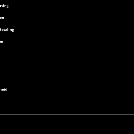
rting
en
Betaling
en
heid