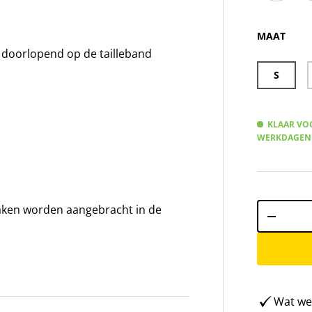
Zeus Berm
Ze
MAAT
 doorlopend op de tailleband
S
KLAAR VOO
WERKDAGEN
Aantal
lzaken worden aangebracht in de
-
Wat weg