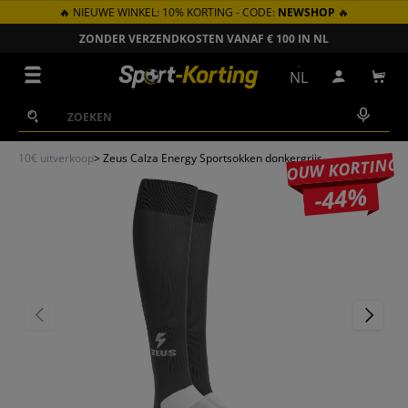
🔥 NIEUWE WINKEL: 10% KORTING - CODE:
NEWSHOP
🔥
GA NAAR INHOUD
ZONDER VERZENDKOSTEN VANAF € 100 IN NL
Menu
NL
Inloggen
Win
Zoeken
Zoeken
10€ uitverkoop
>
Zeus Calza Energy Sportsokken donkergrijs
JOUW KORTING
-44%
VORIGE
VOLGEN