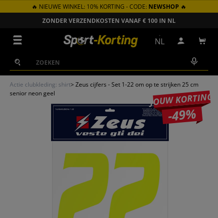
🔥 NIEUWE WINKEL: 10% KORTING - CODE:
NEWSHOP
🔥
GA NAAR INHOUD
ZONDER VERZENDKOSTEN VANAF € 100 IN NL
Menu
NL
Inloggen
Win
Zoeken
Zoeken
Actie clubkleding: shirt
>
Zeus cijfers - Set 1-22 om op te strijken 25 cm
senior neon geel
JOUW KORTING
-49%