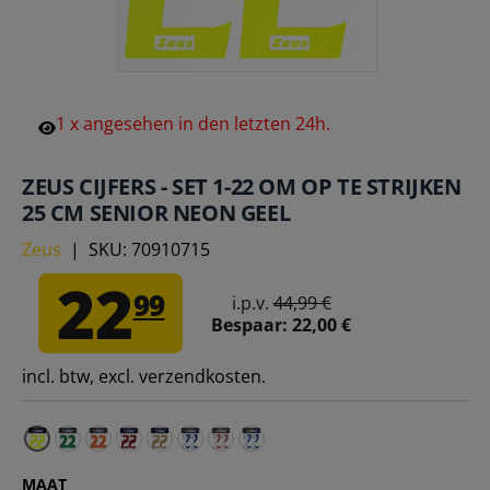
1
x
angesehen
in
den
letzten
24h.
ZEUS CIJFERS - SET 1-22 OM OP TE STRIJKEN
25 CM SENIOR NEON GEEL
Zeus
|
SKU:
70910715
22
99
i.p.v.
44,99 €
Bespaar:
22,00 €
incl. btw, excl. verzendkosten.
Zeus Strijknummer set 1-22 23 cm senior groen – Eé
Zeus Strijknummer set 1-22 23 cm senior oranje
Zeus Strijknummer set 1-22 25 cm senior do
Zeus Strijknummer set 1-22 25 cm senior
Zeus Strijknummer set 1-22 25 cm sen
Zeus Strijknummer set 1-22 25 cm
Zeus Strijknummer set 1-22 25
MAAT