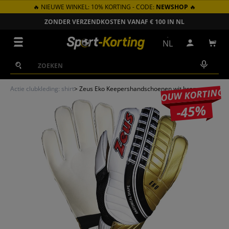
🔥 NIEUWE WINKEL: 10% KORTING - CODE:
NEWSHOP
🔥
GA NAAR INHOUD
ZONDER VERZENDKOSTEN VANAF € 100 IN NL
Menu
NL
Inloggen
Win
Zoeken
Zoeken
Actie clubkleding: shirt
>
Zeus Eko Keepershandschoenen wit brons
JOUW KORTING
-45%