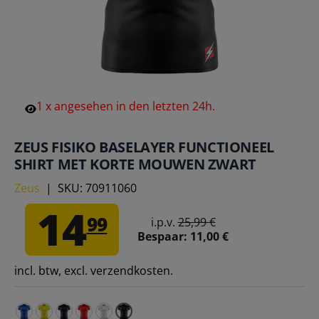
1
x
angesehen
in
den
letzten
24h.
ZEUS FISIKO BASELAYER FUNCTIONEEL
SHIRT MET KORTE MOUWEN ZWART
Zeus
|
SKU:
70911060
14
99
i.p.v.
25,99 €
Bespaar:
11,00 €
incl. btw, excl. verzendkosten.