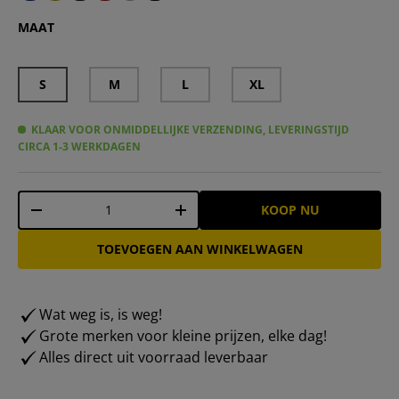
Zeus Fisiko Baselayer Functioneel shirt met korte mouw
Zeus Fisiko Baselayer Functioneel shirt met korte m
Zeus Fisiko Baselayer Functioneel shirt met kor
Zeus Fisiko Baselayer Functioneel shirt met
Zeus Fisiko Baselayer Functioneel shirt 
MAAT
S
M
L
XL
KLAAR VOOR ONMIDDELLIJKE VERZENDING, LEVERINGSTIJD
CIRCA 1-3 WERKDAGEN
Aantal
KOOP NU
-
+
TOEVOEGEN AAN WINKELWAGEN
Wat weg is, is weg!
Grote merken voor kleine prijzen, elke dag!
Alles direct uit voorraad leverbaar