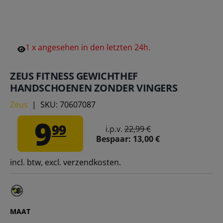
1
x
angesehen
in
den
letzten
24h.
ZEUS FITNESS GEWICHTHEF
HANDSCHOENEN ZONDER VINGERS
Zeus
|
SKU:
70607087
9
99
i.p.v.
22,99 €
Bespaar:
13,00 €
incl. btw, excl. verzendkosten.
MAAT