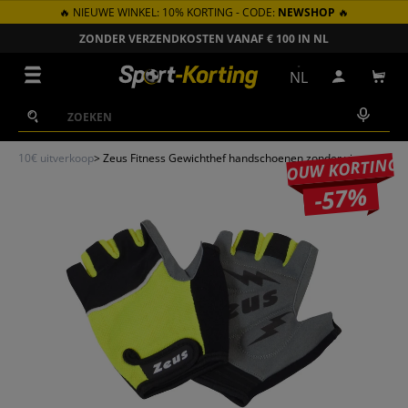
🔥 NIEUWE WINKEL: 10% KORTING - CODE:
NEWSHOP
🔥
GA NAAR INHOUD
ZONDER VERZENDKOSTEN VANAF € 100 IN NL
Menu
NL
Inloggen
Win
Zoeken
Zoeken
10€ uitverkoop
>
Zeus Fitness Gewichthef handschoenen zonder vingers
JOUW KORTING
-57%