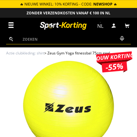
🔥 NIEUWE WINKEL: 10% KORTING - CODE:
NEWSHOP
🔥
GA NAAR INHOUD
ZONDER VERZENDKOSTEN VANAF € 100 IN NL
Menu
NL
Inloggen
Win
Zoeken
Zoeken
Actie clubkleding: shirt
>
Zeus Gym Yoga fitnessbal 75cm geel
JOUW KORTING
-55%