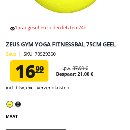
1
x
angesehen
in
den
letzten
24h.
ZEUS GYM YOGA FITNESSBAL 75CM GEEL
Zeus
|
SKU:
70529360
16
99
i.p.v.
37,99 €
Bespaar:
21,00 €
incl. btw, excl. verzendkosten.
Zeus Gym Yoga fitnessbal 75cm zwart – Eén maat vo
MAAT