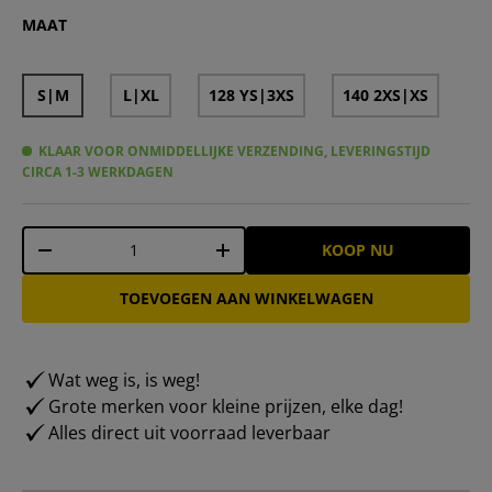
Zeus Icon Teamwear Set Shirt met short wit licht royal b
Zeus Icon Teamwear Set Shirt met short wit marine 
Zeus Icon Teamwear Set Shirt met short wit roo
Zeus Icon Teamwear Set Shirt met short wit r
Zeus Icon Teamwear Set Shirt met short w
Zeus Icon Teamwear Set T-shirt met k
Zeus Icon Teamwear Set Shirt met
Zeus Icon Teamwear Set Triko
Zeus Icon Teamwear Set Sh
Zeus Icon Teamwear Set
Zeus Icon Teamwear
Zeus Icon Tor T
MAAT
S|M
L|XL
128 YS|3XS
140 2XS|XS
KLAAR VOOR ONMIDDELLIJKE VERZENDING, LEVERINGSTIJD
CIRCA 1-3 WERKDAGEN
Aantal
KOOP NU
-
+
TOEVOEGEN AAN WINKELWAGEN
Wat weg is, is weg!
Grote merken voor kleine prijzen, elke dag!
Alles direct uit voorraad leverbaar