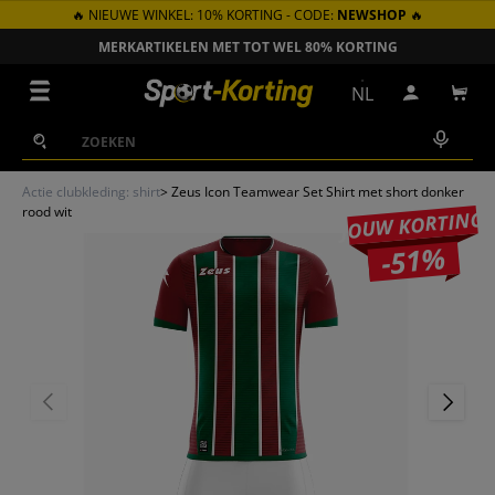
🔥 NIEUWE WINKEL: 10% KORTING - CODE:
NEWSHOP
🔥
GA NAAR INHOUD
MERKARTIKELEN MET TOT WEL 80% KORTING
ZON
Menu
NL
Inloggen
Win
Zoeken
Zoeken
Actie clubkleding: shirt
>
Zeus Icon Teamwear Set Shirt met short donker
rood wit
JOUW KORTING
-51%
VORIGE
VOLGEN