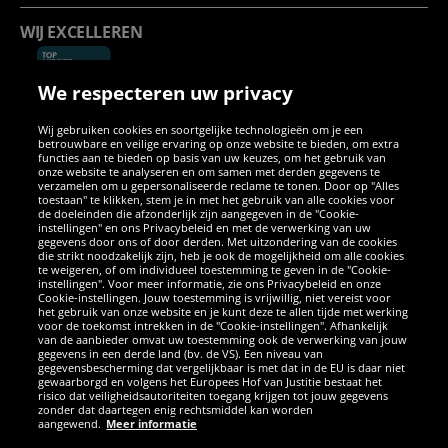
WIJ EXCELLEREN
We respecteren uw privacy
Wij gebruiken cookies en soortgelijke technologieën om je een
betrouwbare en veilige ervaring op onze website te bieden, om extra
functies aan te bieden op basis van uw keuzes, om het gebruik van
onze website te analyseren en om samen met derden gegevens te
verzamelen om u gepersonaliseerde reclame te tonen. Door op "Alles
SOCIALE MEDIA
toestaan" te klikken, stem je in met het gebruik van alle cookies voor
de doeleinden die afzonderlijk zijn aangegeven in de "Cookie-
instellingen" en ons Privacybeleid en met de verwerking van uw
Facebook
Instagram
WhatsApp
TikTok
Twitter
YouTube
gegevens door ons of door derden. Met uitzondering van de cookies
die strikt noodzakelijk zijn, heb je ook de mogelijkheid om alle cookies
te weigeren, of om individueel toestemming te geven in de "Cookie-
instellingen". Voor meer informatie, zie ons Privacybeleid en onze
APPS
Cookie-instellingen. Jouw toestemming is vrijwillig, niet vereist voor
het gebruik van onze website en je kunt deze te allen tijde met werking
voor de toekomst intrekken in de "Cookie-instellingen". Afhankelijk
van de aanbieder omvat uw toestemming ook de verwerking van jouw
gegevens in een derde land (bv. de VS). Een niveau van
gegevensbescherming dat vergelijkbaar is met dat in de EU is daar niet
gewaarborgd en volgens het Europees Hof van Justitie bestaat het
risico dat veiligheidsautoriteiten toegang krijgen tot jouw gegevens
zonder dat daartegen enig rechtsmiddel kan worden
aangewend.
Meer informatie