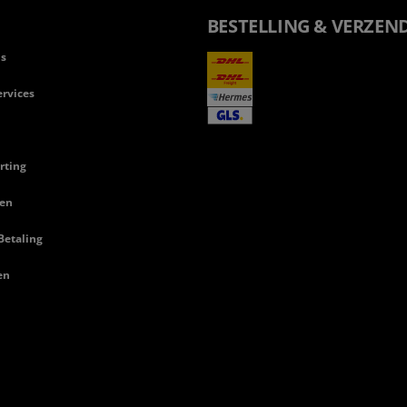
BESTELLING & VERZEN
ls
rvices
rting
en
Betaling
en