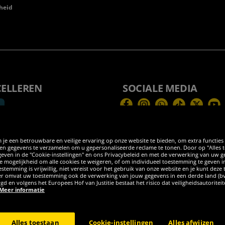
heid
CELLEREN
SOCIALE MEDIA
Facebook
Instagram
WhatsApp
TikTok
Twitter
You
 je een betrouwbare en veilige ervaring op onze website te bieden, om extra functies
 gegevens te verzamelen om u gepersonaliseerde reclame te tonen. Door op "Alles toes
egeven in de "Cookie-instellingen" en ons Privacybeleid en met de verwerking van uw
 de mogelijkheid om alle cookies te weigeren, of om individueel toestemming te geven i
stemming is vrijwillig, niet vereist voor het gebruik van onze website en je kunt deze
eder omvat uw toestemming ook de verwerking van jouw gegevens in een derde land (b
rgd en volgens het Europees Hof van Justitie bestaat het risico dat veiligheidsautorite
Meer informatie
burg GER - Alle rechten voorbehouden
Alles toestaan
Cookie-instellingen
Alles afwijzen