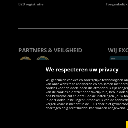
B2B registratie
Toegankelijk
PARTNERS & VEILGHEID
WIJ EX
We respecteren uw privacy
Wij gebruiken cookies en soortgelijke technologieën om
van onze website te analyseren en om samen met derden
cookies voor de doeleinden die afzonderlijk zijn aang
van de cookies die strikt noodzakelijk zijn, heb je ook
ons Privacybeleid en onze Cookie-instellingen. Jouw toe
in de "Cookie-instellingen". Afhankelijk van de aanbi
vergelijkbaar is met dat in de EU is daar niet gewaarbo
daartegen enig rechtsmiddel kan worden aangewend.
Copyright © 2026 Sportspar GmbH, Gustav-Adolf-Ring 7, 04838 Eilen