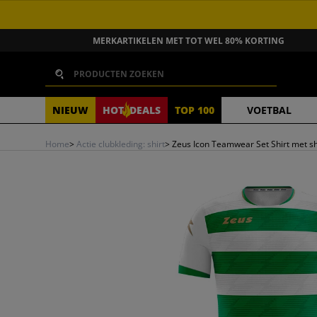
GA NAAR INHOUD
MERKARTIKELEN MET TOT WEL 80% KORTING
Zoeken
NIEUW
HOT
DEALS
TOP 100
VOETBAL
Home
>
Actie clubkleding: shirt
>
Zeus Icon Teamwear Set Shirt met sh