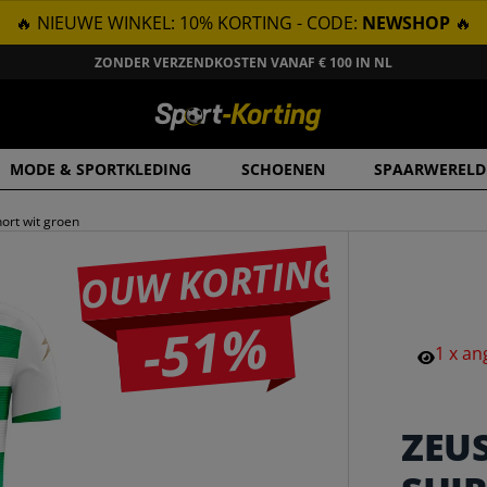
🔥 NIEUWE WINKEL: 10% KORTING - CODE:
NEWSHOP
🔥
ZONDER VERZENDKOSTEN VANAF € 100 IN NL
MODE & SPORTKLEDING
SCHOENEN
SPAARWERELD
ort wit groen
JOUW KORTING
-51%
1
x
an
ZEU