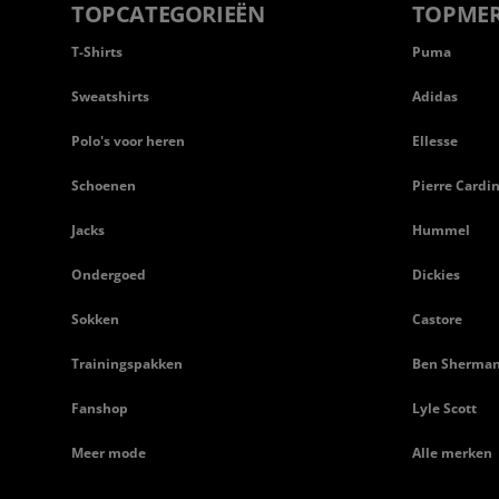
TOPCATEGORIEËN
TOPME
T-Shirts
Puma
Sweatshirts
Adidas
Polo's voor heren
Ellesse
Schoenen
Pierre Cardi
Jacks
Hummel
Ondergoed
Dickies
Sokken
Castore
Trainingspakken
Ben Sherma
Fanshop
Lyle Scott
Meer mode
Alle merken