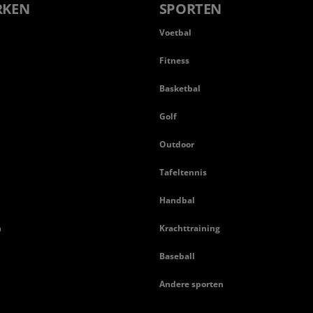
RKEN
SPORTEN
Voetbal
Fitness
Basketbal
n
Golf
Outdoor
Tafeltennis
Handbal
n
Krachttraining
Baseball
Andere sporten