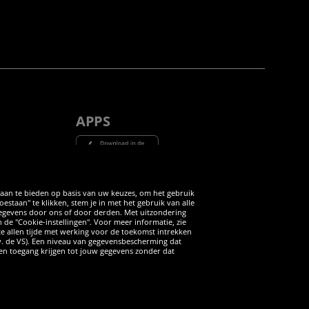
APPS
Tube
 aan te bieden op basis van uw keuzes, om het gebruik
taan" te klikken, stem je in met het gebruik van alle
 gegevens door ons of door derden. Met uitzondering
n de "Cookie-instellingen". Voor meer informatie, zie
 te allen tijde met werking voor de toekomst intrekken
v. de VS). Een niveau van gegevensbescherming dat
iten toegang krijgen tot jouw gegevens zonder dat
ANNULERING