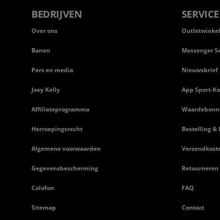
BEDRIJVEN
SERVICE
Over ons
Outletwinke
Banen
Messenger Se
Pers en media
Nieuwsbrief
Joey Kelly
App Sport-Ko
Affiliateprogramma
Waardebonn
Herroepingsrecht
Bestelling & 
Algemene voorwaarden
Verzendkost
Gegevensbescherming
Retourneren
Colofon
FAQ
Sitemap
Contact