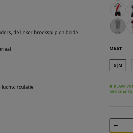
Zeus Icon
Ze
Zeus Icon
Ze
ders, de linker broekspijp en beide
Zeus Icon
Ze
MAAT
riaal
S|M
KLAAR VOO
luchtcirculatie
WERKDAGEN
Aantal
-