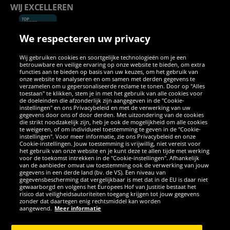
WIJ EXCELLEREN
We respecteren uw privacy
Wij gebruiken cookies en soortgelijke technologieën om je een
betrouwbare en veilige ervaring op onze website te bieden, om extra
functies aan te bieden op basis van uw keuzes, om het gebruik van
onze website te analyseren en om samen met derden gegevens te
verzamelen om u gepersonaliseerde reclame te tonen. Door op "Alles
SOCIALE MEDIA
toestaan" te klikken, stem je in met het gebruik van alle cookies voor
de doeleinden die afzonderlijk zijn aangegeven in de "Cookie-
instellingen" en ons Privacybeleid en met de verwerking van uw
Facebook
Instagram
WhatsApp
TikTok
Twitter
YouTube
gegevens door ons of door derden. Met uitzondering van de cookies
die strikt noodzakelijk zijn, heb je ook de mogelijkheid om alle cookies
te weigeren, of om individueel toestemming te geven in de "Cookie-
instellingen". Voor meer informatie, zie ons Privacybeleid en onze
APPS
Cookie-instellingen. Jouw toestemming is vrijwillig, niet vereist voor
het gebruik van onze website en je kunt deze te allen tijde met werking
voor de toekomst intrekken in de "Cookie-instellingen". Afhankelijk
van de aanbieder omvat uw toestemming ook de verwerking van jouw
gegevens in een derde land (bv. de VS). Een niveau van
gegevensbescherming dat vergelijkbaar is met dat in de EU is daar niet
gewaarborgd en volgens het Europees Hof van Justitie bestaat het
risico dat veiligheidsautoriteiten toegang krijgen tot jouw gegevens
zonder dat daartegen enig rechtsmiddel kan worden
aangewend.
Meer informatie
Copyright © 2026 Sportspar GmbH, Gustav-Adolf-Ring 7, 04838 Eilenburg