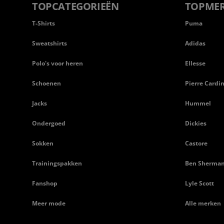
TOPCATEGORIEËN
TOPME
T-Shirts
Puma
Sweatshirts
Adidas
Polo's voor heren
Ellesse
Schoenen
Pierre Cardi
Jacks
Hummel
Ondergoed
Dickies
Sokken
Castore
Trainingspakken
Ben Sherma
Fanshop
Lyle Scott
Meer mode
Alle merken