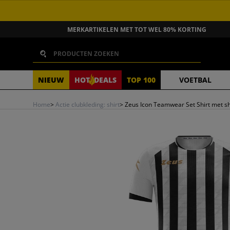
GA NAAR INHOUD
MERKARTIKELEN MET TOT WEL 80% KORTING
Zoeken
NIEUW
HOT
DEALS
TOP 100
VOETBAL
Home
>
Actie clubkleding: shirt
>
Zeus Icon Teamwear Set Shirt met sh