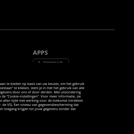
APPS
Tube
 aan te bieden op basis van uw keuzes, om het gebruik
taan" te klikken, stem je in met het gebruik van alle
 gegevens door ons of door derden. Met uitzondering
n de "Cookie-instellingen". Voor meer informatie, zie
 te allen tijde met werking voor de toekomst intrekken
v. de VS). Een niveau van gegevensbescherming dat
iten toegang krijgen tot jouw gegevens zonder dat
ANNULERING