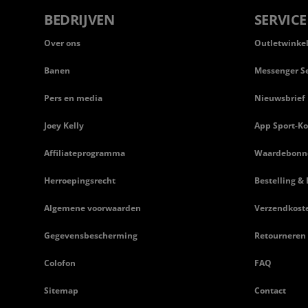
BEDRIJVEN
SERVICE
Over ons
Outletwinke
Banen
Messenger Se
Pers en media
Nieuwsbrief
Joey Kelly
App Sport-Ko
Affiliateprogramma
Waardebonn
Herroepingsrecht
Bestelling & 
Algemene voorwaarden
Verzendkost
Gegevensbescherming
Retourneren
Colofon
FAQ
Sitemap
Contact