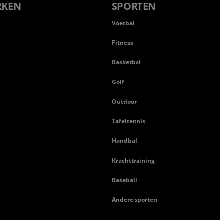
RKEN
SPORTEN
Voetbal
Fitness
Basketbal
n
Golf
Outdoor
Tafeltennis
Handbal
n
Krachttraining
Baseball
Andere sporten