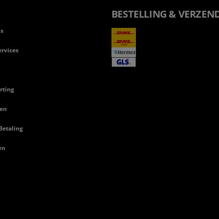
BESTELLING & VERZEN
ls
rvices
rting
en
Betaling
en