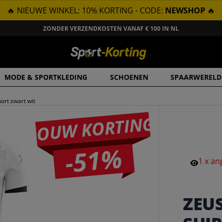
🔥 NIEUWE WINKEL: 10% KORTING - CODE:
NEWSHOP
🔥
ZONDER VERZENDKOSTEN VANAF € 100 IN NL
MODE & SPORTKLEDING
SCHOENEN
SPAARWERELD
ort zwart wit
JOUW KORTING
-51%
1
x
an
ZEU