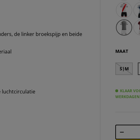
Zeus Icon
Ze
Zeus Icon
Ze
ders, de linker broekspijp en beide
Ze
MAAT
riaal
S|M
KLAAR VOO
luchtcirculatie
WERKDAGEN
Aantal
-