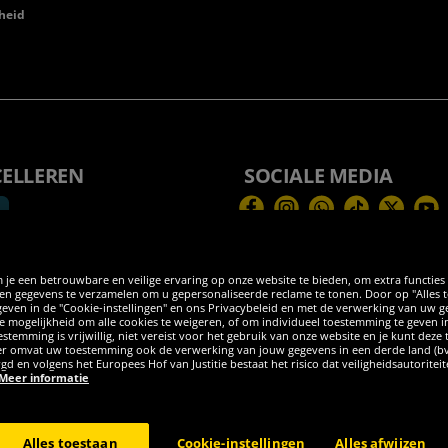
heid
CELLEREN
SOCIALE MEDIA
Facebook
Instagram
WhatsApp
TikTok
Twitter
You
 je een betrouwbare en veilige ervaring op onze website te bieden, om extra functies
 gegevens te verzamelen om u gepersonaliseerde reclame te tonen. Door op "Alles toes
egeven in de "Cookie-instellingen" en ons Privacybeleid en met de verwerking van uw
 de mogelijkheid om alle cookies te weigeren, of om individueel toestemming te geven i
stemming is vrijwillig, niet vereist voor het gebruik van onze website en je kunt deze
eder omvat uw toestemming ook de verwerking van jouw gegevens in een derde land (b
rgd en volgens het Europees Hof van Justitie bestaat het risico dat veiligheidsautorite
Meer informatie
burg GER - Alle rechten voorbehouden
Alles toestaan
Cookie-instellingen
Alles afwijzen