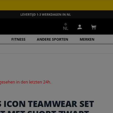
LEVERTIJD 1-3 WERKDAGEN IN NL
NL
Inloggen
Winkelwa
FITNESS
ANDERE SPORTEN
MERKEN
gesehen
in
den
letzten
24h.
S ICON TEAMWEAR SET