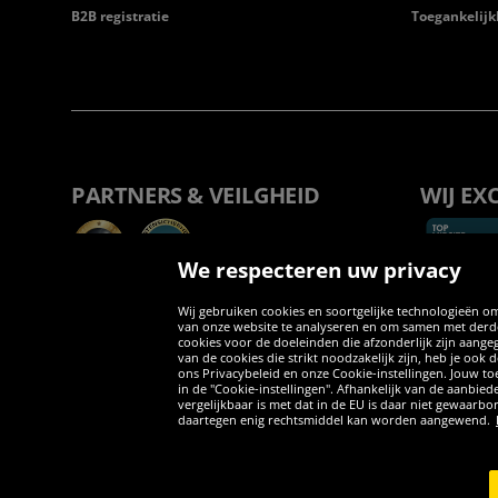
B2B registratie
Toegankelijk
PARTNERS & VEILGHEID
WIJ EX
We respecteren uw privacy
Wij gebruiken cookies en soortgelijke technologieën om
van onze website te analyseren en om samen met derden
cookies voor de doeleinden die afzonderlijk zijn aang
van de cookies die strikt noodzakelijk zijn, heb je ook
ons Privacybeleid en onze Cookie-instellingen. Jouw toe
in de "Cookie-instellingen". Afhankelijk van de aanbi
vergelijkbaar is met dat in de EU is daar niet gewaarbo
daartegen enig rechtsmiddel kan worden aangewend.
Copyright © 2026 Sportspar GmbH, Gustav-Adolf-Ring 7, 04838 Eilen