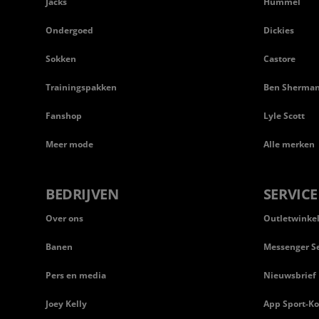
Jacks
Hummel
Ondergoed
Dickies
Sokken
Castore
Trainingspakken
Ben Sherma
Fanshop
Lyle Scott
Meer mode
Alle merken
BEDRIJVEN
SERVICE
Over ons
Outletwinke
Banen
Messenger Se
Pers en media
Nieuwsbrief
Joey Kelly
App Sport-Ko