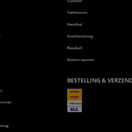
Outdoor
Tafeltennis
Handbal
n
Krachttraining
Baseball
Andere sporten
BESTELLING & VERZEN
ls
rvices
rting