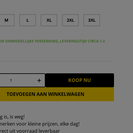
M
L
XL
2XL
3XL
R ONMIDDELLIJKE VERZENDING, LEVERINGSTIJD CIRCA 1-3
KOOP NU
+
TOEVOEGEN AAN WINKELWAGEN
 is, is weg!
erken voor kleine prijzen, elke dag!
irect uit voorraad leverbaar