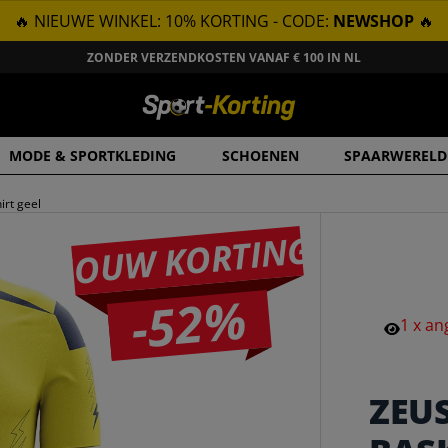
🔥 NIEUWE WINKEL: 10% KORTING - CODE:
NEWSHOP
🔥
ZONDER VERZENDKOSTEN VANAF € 100 IN NL
MODE & SPORTKLEDING
SCHOENEN
SPAARWERELD
rt geel
JOUW KORTING
-52%
1
x
an
ZEU