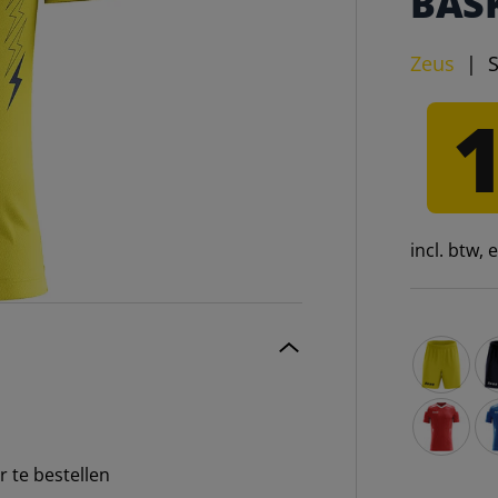
BAS
Zeus
|
incl. btw,
Zeus Jam 
Ze
Zeus Jam 
Ze
r te bestellen