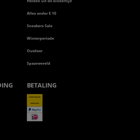
Helden uit de kindertijd
Alles onder € 10
Sneakers Sale
Winterperiode
Outdoor
Spaarwereld
DING
BETALING