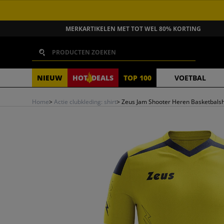
GA NAAR INHOUD
MERKARTIKELEN MET TOT WEL 80% KORTING
Zoeken
NIEUW
HOT
DEALS
TOP 100
VOETBAL
Home
>
Actie clubkleding: shirt
>
Zeus Jam Shooter Heren Basketbalshi