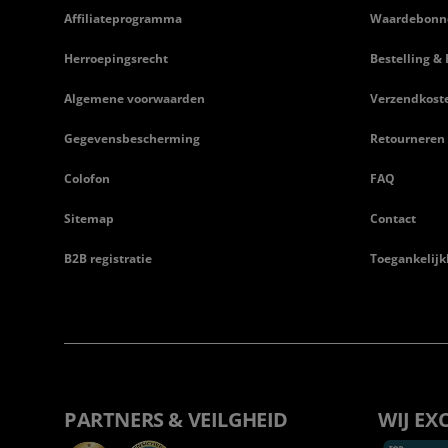
Affiliateprogramma
Waardebonn
Herroepingsrecht
Bestelling & 
Algemene voorwaarden
Verzendkost
Gegevensbescherming
Retourneren
Colofon
FAQ
Sitemap
Contact
B2B registratie
Toegankelijk
PARTNERS & VEILGHEID
WIJ EX