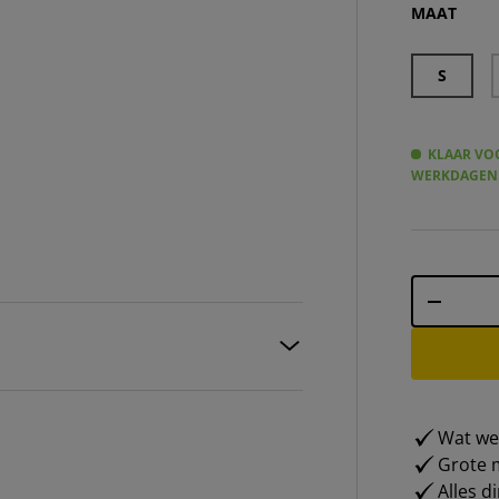
MAAT
S
KLAAR VOO
WERKDAGEN
Aantal
-
Wat weg
Grote m
Alles d