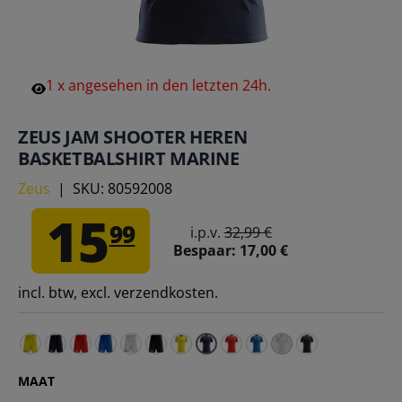
1
x
angesehen
in
den
letzten
24h.
ZEUS JAM SHOOTER HEREN
BASKETBALSHIRT MARINE
Zeus
|
SKU:
80592008
15
99
i.p.v.
32,99 €
Bespaar:
17,00 €
incl. btw, excl. verzendkosten.
Zeus Jam Basketbalshort geel – S
Zeus Jam Basketbalshort marine – S
Zeus Jam Basketbalshort rood – S
Zeus Jam Basketbalshort royal blue – S
Zeus Jam Basketbalshort wit – S
Zeus Jam Basketbalshort zwart – S
Zeus Jam Shooter Heren Basketbals
Zeus Jam Shooter Heren Ba
Zeus Jam Shooter Heren
Zeus Jam Shooter H
Zeus Jam Shoot
MAAT