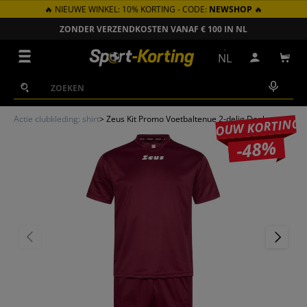
🔥 NIEUWE WINKEL: 10% KORTING - CODE:
NEWSHOP
🔥
GA NAAR INHOUD
ZONDER VERZENDKOSTEN VANAF € 100 IN NL
Menu
NL
Inloggen
Win
Zoeken
Zoeken
Actie clubkleding: shirt
>
Zeus Kit Promo Voetbaltenue 2-delig Donkerrood
JOUW KORTING
-48%
VORIGE
VOLGEN