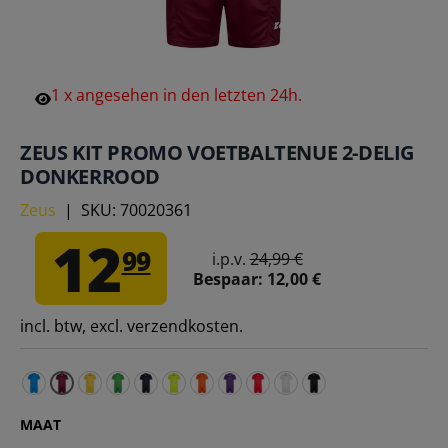
1
x
angesehen
in
den
letzten
24h.
ZEUS KIT PROMO VOETBALTENUE 2-DELIG
DONKERROOD
Zeus
|
SKU:
70020361
12
99
i.p.v.
24,99 €
Bespaar:
12,00 €
incl. btw, excl. verzendkosten.
Zeus Kit Promo Voetbaltenue 2-delig blauw – 3XS 122-12
Zeus Kit Promo Voetbaltenue 2-delig geel – 3XS 
Zeus Kit Promo Voetbaltenue 2-delig groen –
Zeus Kit Promo Voetbaltenue 2-delig Nav
Zeus Kit Promo Voetbaltenue 2-delig 
Zeus Kit Promo Voetbaltenue 2-del
Zeus Kit Promo Voetbaltenue 2
Zeus Kit Promo Voetbalten
Zeus Kit Promo Voetbal
Zeus Kit Promo Voe
MAAT