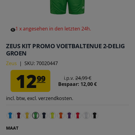
1
x
angesehen
in
den
letzten
24h.
ZEUS KIT PROMO VOETBALTENUE 2-DELIG
GROEN
Zeus
|
SKU:
70020447
12
99
i.p.v.
24,99 €
Bespaar:
12,00 €
incl. btw, excl. verzendkosten.
Zeus Kit Promo Voetbaltenue 2-delig blauw – 3XS 122-12
Zeus Kit Promo Voetbaltenue 2-delig Donkerrood – 
Zeus Kit Promo Voetbaltenue 2-delig geel – 3XS 
Zeus Kit Promo Voetbaltenue 2-delig Nav
Zeus Kit Promo Voetbaltenue 2-delig 
Zeus Kit Promo Voetbaltenue 2-del
Zeus Kit Promo Voetbaltenue 2
Zeus Kit Promo Voetbalten
Zeus Kit Promo Voetbal
Zeus Kit Promo Voe
MAAT