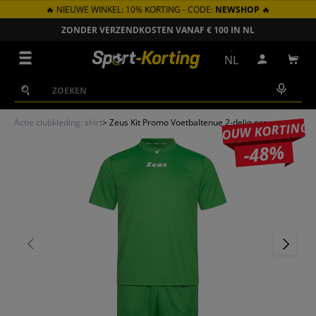
🔥 NIEUWE WINKEL: 10% KORTING - CODE:
NEWSHOP
🔥
GA NAAR INHOUD
ZONDER VERZENDKOSTEN VANAF € 100 IN NL
Menu
NL
Inloggen
Win
Zoeken
Zoeken
Actie clubkleding: shirt
>
Zeus Kit Promo Voetbaltenue 2-delig groen
JOUW KORTING
-48%
VORIGE
VOLGEN