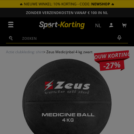
🔥 NIEUWE WINKEL: 10% KORTING - CODE:
NEWSHOP
🔥
GA NAAR INHOUD
ZONDER VERZENDKOSTEN VANAF € 100 IN NL
Menu
NL
Inloggen
Win
Zoeken
Zoeken
Actie clubkleding: shirt
>
Zeus Medicijnbal 4 kg zwart
JOUW KORTING
-27%