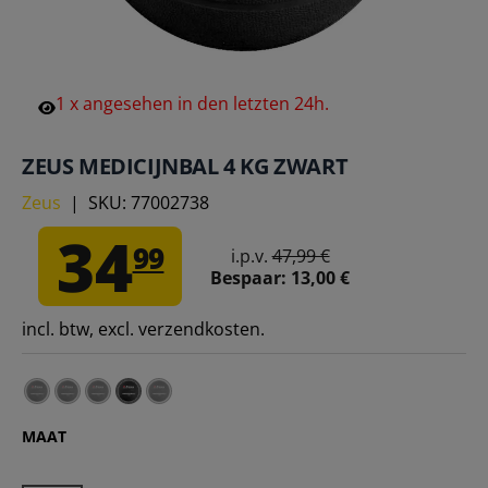
1
x
angesehen
in
den
letzten
24h.
ZEUS MEDICIJNBAL 4 KG ZWART
Zeus
|
SKU:
77002738
34
99
i.p.v.
47,99 €
Bespaar:
13,00 €
incl. btw, excl. verzendkosten.
Zeus Medicijnbal 1 kg zwart – 1 kg
Zeus Medicijnbal 2 kg zwart – 2 kg
Zeus Medicijnbal 3 kg zwart – 3 kg
Zeus Medicijnbal 5 kg zwart – 5 kg
MAAT