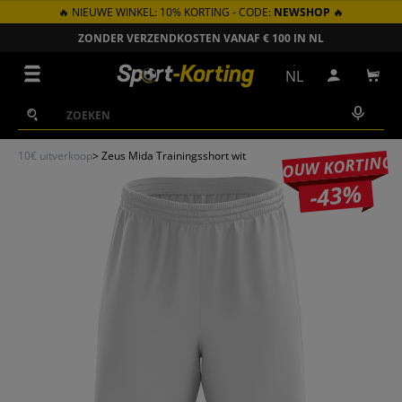
🔥 NIEUWE WINKEL: 10% KORTING - CODE:
NEWSHOP
🔥
GA NAAR INHOUD
ZONDER VERZENDKOSTEN VANAF € 100 IN NL
Menu
NL
Inloggen
Win
Zoeken
Zoeken
10€ uitverkoop
>
Zeus Mida Trainingsshort wit
JOUW KORTING
-43%