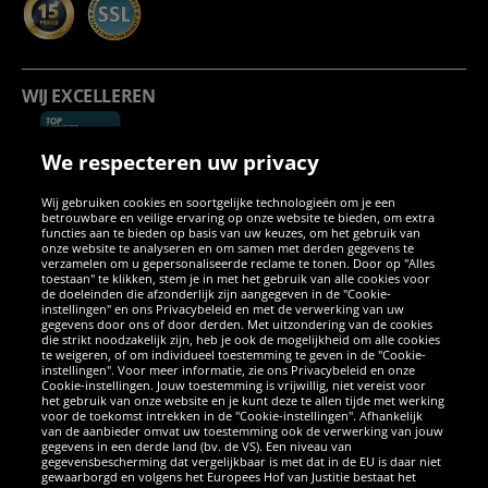
WIJ EXCELLEREN
We respecteren uw privacy
Wij gebruiken cookies en soortgelijke technologieën om je een
betrouwbare en veilige ervaring op onze website te bieden, om extra
functies aan te bieden op basis van uw keuzes, om het gebruik van
onze website te analyseren en om samen met derden gegevens te
verzamelen om u gepersonaliseerde reclame te tonen. Door op "Alles
SOCIALE MEDIA
toestaan" te klikken, stem je in met het gebruik van alle cookies voor
de doeleinden die afzonderlijk zijn aangegeven in de "Cookie-
instellingen" en ons Privacybeleid en met de verwerking van uw
Facebook
Instagram
WhatsApp
TikTok
Twitter
YouTube
gegevens door ons of door derden. Met uitzondering van de cookies
die strikt noodzakelijk zijn, heb je ook de mogelijkheid om alle cookies
te weigeren, of om individueel toestemming te geven in de "Cookie-
instellingen". Voor meer informatie, zie ons Privacybeleid en onze
APPS
Cookie-instellingen. Jouw toestemming is vrijwillig, niet vereist voor
het gebruik van onze website en je kunt deze te allen tijde met werking
voor de toekomst intrekken in de "Cookie-instellingen". Afhankelijk
van de aanbieder omvat uw toestemming ook de verwerking van jouw
gegevens in een derde land (bv. de VS). Een niveau van
gegevensbescherming dat vergelijkbaar is met dat in de EU is daar niet
gewaarborgd en volgens het Europees Hof van Justitie bestaat het