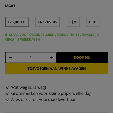
Zeus Mundial Teamwear Set T-shirt met korte broek kon
Zeus Mundial Teamwear Set Shirt met korte broek wi
Zeus Mundial Teamwear Set T-shirt met korte bro
Zeus Mundial Teamkleding Set Shirt met korte
Zeus Mundial Teamwear Set Trikot mit Shor
Zeus Mundial Teamwear Set Trikot met
Zeus Mundial Teamkleding Set Shir
MAAT
128 JR|3XS
140 2XS|XS
S|M
L|XL
KLAAR VOOR ONMIDDELLIJKE VERZENDING, LEVERINGSTIJD
CIRCA 1-3 WERKDAGEN
Aantal
KOOP NU
-
+
TOEVOEGEN AAN WINKELWAGEN
Wat weg is, is weg!
Grote merken voor kleine prijzen, elke dag!
Alles direct uit voorraad leverbaar