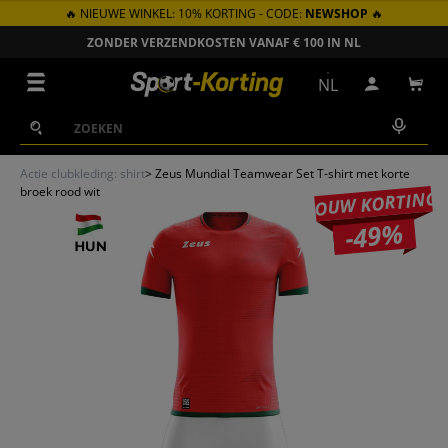
🔥 NIEUWE WINKEL: 10% KORTING - CODE:
NEWSHOP
🔥
GA NAAR INHOUD
ZONDER VERZENDKOSTEN VANAF € 100 IN NL
Menu
NL
Inloggen
Win
Zoeken
Zoeken
Actie clubkleding: shirt
>
Zeus Mundial Teamwear Set T-shirt met korte
broek rood wit
JOUW KORTING
-49%