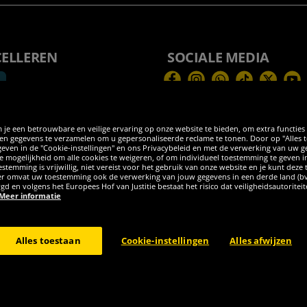
CELLEREN
SOCIALE MEDIA
Facebook
Instagram
WhatsApp
TikTok
Twitter
You
 je een betrouwbare en veilige ervaring op onze website te bieden, om extra functies
 gegevens te verzamelen om u gepersonaliseerde reclame te tonen. Door op "Alles toes
egeven in de "Cookie-instellingen" en ons Privacybeleid en met de verwerking van uw
 de mogelijkheid om alle cookies te weigeren, of om individueel toestemming te geven i
stemming is vrijwillig, niet vereist voor het gebruik van onze website en je kunt deze
eder omvat uw toestemming ook de verwerking van jouw gegevens in een derde land (b
rgd en volgens het Europees Hof van Justitie bestaat het risico dat veiligheidsautorite
Meer informatie
burg GER - Alle rechten voorbehouden
Alles toestaan
Cookie-instellingen
Alles afwijzen
el kosten voor levering ter plaatse, tenzij anderszins beschreven. 1Huidige of ee