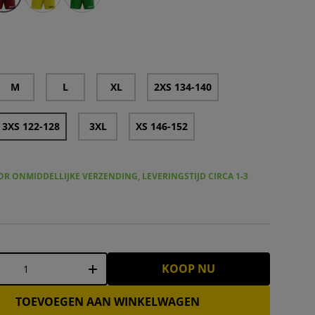
 Trainingsshort Zwart – 3XS 122-128
Zeus Korte Broek Mida Training Shorts geel – 3XS 122-
Zeus Korte Broek Mida Training Shorts groen –
M
L
XL
2XS 134-140
3XS 122-128
3XL
XS 146-152
R ONMIDDELLIJKE VERZENDING, LEVERINGSTIJD CIRCA 1-3
KOOP NU
+
TOEVOEGEN AAN WINKELWAGEN