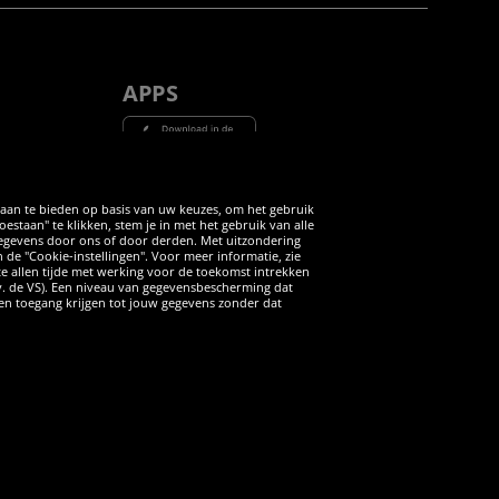
APPS
Tube
 aan te bieden op basis van uw keuzes, om het gebruik
taan" te klikken, stem je in met het gebruik van alle
 gegevens door ons of door derden. Met uitzondering
n de "Cookie-instellingen". Voor meer informatie, zie
 te allen tijde met werking voor de toekomst intrekken
v. de VS). Een niveau van gegevensbescherming dat
iten toegang krijgen tot jouw gegevens zonder dat
ANNULERING
rdere aanbevolen verkoopprijs van de fabrikant