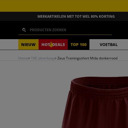
GA NAAR INHOUD
MERKARTIKELEN MET TOT WEL 80% KORTING
Zoeken
NIEUW
HOT
DEALS
TOP 100
VOETBAL
Home
>
10€ uitverkoop
>
Zeus Trainingsshort Mida donkerrood