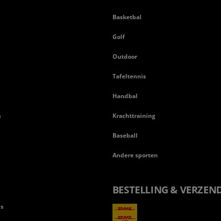
Basketbal
n
Golf
Outdoor
Tafeltennis
Handbal
n
Krachttraining
Baseball
Andere sporten
BESTELLING & VERZEN
ls