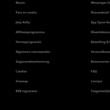
Banen
Messenger Se
Pers en media
Nieuwsbrief
Joey Kelly
App Sport-Ko
Affiliateprogramma
Waardebonn
Herroepingsrecht
Bestelling & 
Algemene voorwaarden
Verzendkost
Gegevensbescherming
Retourneren
Colofon
FAQ
Sitemap
Contact
B2B registratie
Toegankelijk