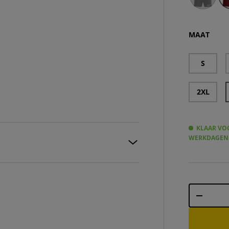
Zeus Mida
MAAT
S
2XL
KLAAR VOO
WERKDAGEN
Aantal
-