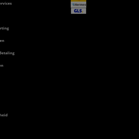
rvices
rting
en
Betaling
en
heid