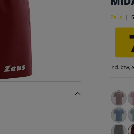
MID
Zeus
|
incl. btw,
Zeus Mida
Ze
Zeus Mida
Ze