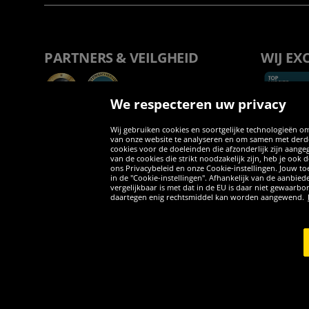
PARTNERS & VEILGHEID
WIJ EX
We respecteren uw privacy
Wij gebruiken cookies en soortgelijke technologieën om
van onze website te analyseren en om samen met derden
cookies voor de doeleinden die afzonderlijk zijn aang
van de cookies die strikt noodzakelijk zijn, heb je ook
ons Privacybeleid en onze Cookie-instellingen. Jouw toe
in de "Cookie-instellingen". Afhankelijk van de aanbi
vergelijkbaar is met dat in de EU is daar niet gewaarbo
daartegen enig rechtsmiddel kan worden aangewend.
Copyright © 2026 Sportspar GmbH, Gustav-Adolf-Ring 7, 04838 Eilen
*Alle prijzen incl. wettelijke btw excl. verzendingskosten en eventue
inclusief btw