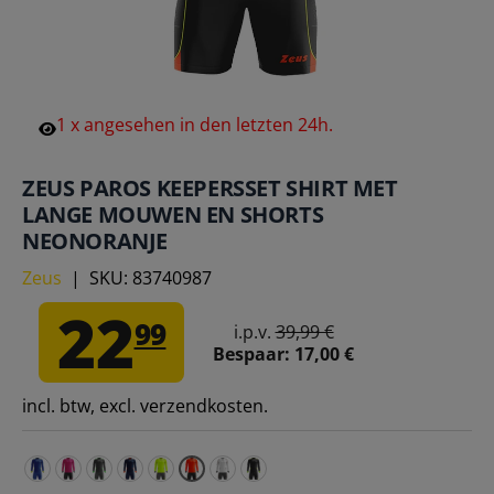
1
x
angesehen
in
den
letzten
24h.
ZEUS PAROS KEEPERSSET SHIRT MET
LANGE MOUWEN EN SHORTS
NEONORANJE
Zeus
|
SKU:
83740987
22
99
i.p.v.
39,99 €
Bespaar:
17,00 €
incl. btw, excl. verzendkosten.