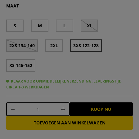
Zeus Paros Keepersset shirt met lange mouwen en short
Zeus Paros Keepersset shirt met lange mouwen en sh
Zeus Paros Keepersset shirt met lange mouwen en
Zeus Paros Keepersset shirt met lange mouw
Zeus Paros Keepersset shirt met lange 
Zeus Paros Keepersset shirt met 
Zeus Paros Keepersset shirt 
MAAT
S
M
L
XL
2XS 134-140
2XL
3XS 122-128
XS 146-152
KLAAR VOOR ONMIDDELLIJKE VERZENDING, LEVERINGSTIJD
CIRCA 1-3 WERKDAGEN
Aantal
KOOP NU
-
+
TOEVOEGEN AAN WINKELWAGEN