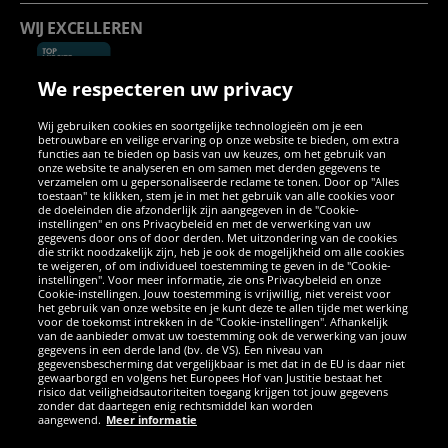
WIJ EXCELLEREN
We respecteren uw privacy
Wij gebruiken cookies en soortgelijke technologieën om je een
betrouwbare en veilige ervaring op onze website te bieden, om extra
functies aan te bieden op basis van uw keuzes, om het gebruik van
onze website te analyseren en om samen met derden gegevens te
verzamelen om u gepersonaliseerde reclame te tonen. Door op "Alles
SOCIALE MEDIA
toestaan" te klikken, stem je in met het gebruik van alle cookies voor
de doeleinden die afzonderlijk zijn aangegeven in de "Cookie-
instellingen" en ons Privacybeleid en met de verwerking van uw
Facebook
Instagram
WhatsApp
TikTok
Twitter
YouTube
gegevens door ons of door derden. Met uitzondering van de cookies
die strikt noodzakelijk zijn, heb je ook de mogelijkheid om alle cookies
te weigeren, of om individueel toestemming te geven in de "Cookie-
instellingen". Voor meer informatie, zie ons Privacybeleid en onze
APPS
Cookie-instellingen. Jouw toestemming is vrijwillig, niet vereist voor
het gebruik van onze website en je kunt deze te allen tijde met werking
voor de toekomst intrekken in de "Cookie-instellingen". Afhankelijk
van de aanbieder omvat uw toestemming ook de verwerking van jouw
gegevens in een derde land (bv. de VS). Een niveau van
gegevensbescherming dat vergelijkbaar is met dat in de EU is daar niet
gewaarborgd en volgens het Europees Hof van Justitie bestaat het
risico dat veiligheidsautoriteiten toegang krijgen tot jouw gegevens
zonder dat daartegen enig rechtsmiddel kan worden
aangewend.
Meer informatie
Copyright © 2026 Sportspar GmbH, Gustav-Adolf-Ring 7, 04838 Eilenburg