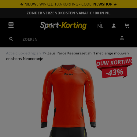
🔥 NIEUWE WINKEL: 10% KORTING - CODE:
NEWSHOP
🔥
GA NAAR INHOUD
ZONDER VERZENDKOSTEN VANAF € 100 IN NL
Menu
NL
Inloggen
Win
Zoeken
Zoeken
Actie clubkleding: shirt
>
Zeus Paros Keepersset shirt met lange mouwen
en shorts Neonoranje
JOUW KORTING
-43%