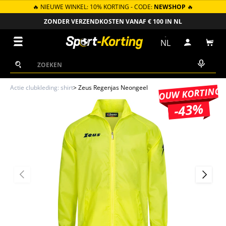
🔥 NIEUWE WINKEL: 10% KORTING - CODE:
NEWSHOP
🔥
GA NAAR INHOUD
ZONDER VERZENDKOSTEN VANAF € 100 IN NL
Menu
NL
Inloggen
Win
Zoeken
Zoeken
Actie clubkleding: shirt
>
Zeus Regenjas Neongeel
JOUW KORTING
-43%
VORIGE
VOLGEN