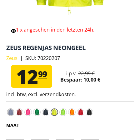
1
x
angesehen
in
den
letzten
24h.
ZEUS REGENJAS NEONGEEL
Zeus
|
SKU:
70220207
12
99
i.p.v.
22,99 €
Bespaar:
10,00 €
incl. btw, excl. verzendkosten.
Zeus Regenjas Blauw – 2XS 134-140
Zeus Regenjas Donkerrood – 2XS 134-140
Zeus Regenjas Fuxia – 2XS 134-140
Zeus Regenjas Groen – 2XS 134-140
Zeus Regenjas Navy – 2XS 134-140
Zeus Regenjas Neongroen – 2XS 1
Zeus Regenjas Neonoranje – 2
Zeus Regenjas Rood – 2XS
Zeus Regenjas Zwart –
MAAT