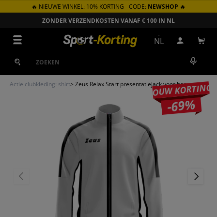
🔥 NIEUWE WINKEL: 10% KORTING - CODE:
NEWSHOP
🔥
GA NAAR INHOUD
ZONDER VERZENDKOSTEN VANAF € 100 IN NL
Menu
NL
Inloggen
Win
Zoeken
Zoeken
Actie clubkleding: shirt
>
Zeus Relax Start presentatiejack voor heren grijs
JOUW KORTING
-69%
VORIGE
VOLGEN