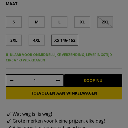
MAAT
S
M
L
XL
2XL
3XL
4XL
XS 146-152
KLAAR VOOR ONMIDDELLIJKE VERZENDING, LEVERINGSTIJD
CIRCA 1-3 WERKDAGEN
Aantal
KOOP NU
-
+
TOEVOEGEN AAN WINKELWAGEN
Wat weg is, is weg!
Grote merken voor kleine prijzen, elke dag!
Alles direct uit voorraad leverbaar