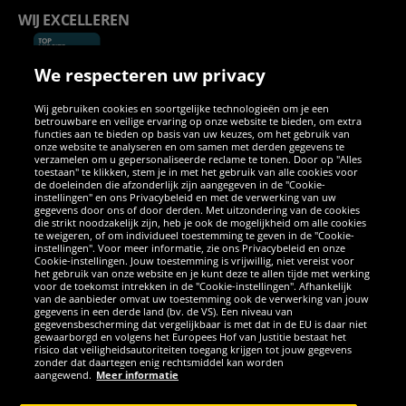
WIJ EXCELLEREN
We respecteren uw privacy
Wij gebruiken cookies en soortgelijke technologieën om je een
betrouwbare en veilige ervaring op onze website te bieden, om extra
functies aan te bieden op basis van uw keuzes, om het gebruik van
onze website te analyseren en om samen met derden gegevens te
SOCIALE MEDIA
verzamelen om u gepersonaliseerde reclame te tonen. Door op "Alles
toestaan" te klikken, stem je in met het gebruik van alle cookies voor
de doeleinden die afzonderlijk zijn aangegeven in de "Cookie-
instellingen" en ons Privacybeleid en met de verwerking van uw
Facebook
Instagram
WhatsApp
TikTok
Twitter
YouTube
gegevens door ons of door derden. Met uitzondering van de cookies
die strikt noodzakelijk zijn, heb je ook de mogelijkheid om alle cookies
te weigeren, of om individueel toestemming te geven in de "Cookie-
instellingen". Voor meer informatie, zie ons Privacybeleid en onze
APPS
Cookie-instellingen. Jouw toestemming is vrijwillig, niet vereist voor
het gebruik van onze website en je kunt deze te allen tijde met werking
voor de toekomst intrekken in de "Cookie-instellingen". Afhankelijk
van de aanbieder omvat uw toestemming ook de verwerking van jouw
gegevens in een derde land (bv. de VS). Een niveau van
gegevensbescherming dat vergelijkbaar is met dat in de EU is daar niet
gewaarborgd en volgens het Europees Hof van Justitie bestaat het
risico dat veiligheidsautoriteiten toegang krijgen tot jouw gegevens
zonder dat daartegen enig rechtsmiddel kan worden
aangewend.
Meer informatie
Copyright © 2026 Sportspar GmbH, Gustav-Adolf-Ring 7, 04838 Eilenburg