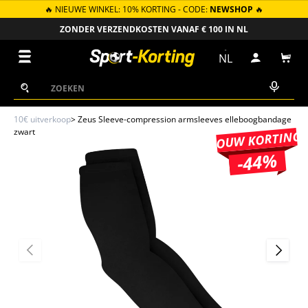
🔥 NIEUWE WINKEL: 10% KORTING - CODE:
NEWSHOP
🔥
GA NAAR INHOUD
ZONDER VERZENDKOSTEN VANAF € 100 IN NL
Menu
NL
Inloggen
Win
Zoeken
Zoeken
10€ uitverkoop
>
Zeus Sleeve-compression armsleeves elleboogbandage
zwart
JOUW KORTING
-44%
VORIGE
VOLGEN