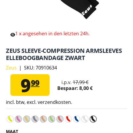
1
x
angesehen
in
den
letzten
24h.
ZEUS SLEEVE-COMPRESSION ARMSLEEVES
ELLEBOOGBANDAGE ZWART
Zeus
|
SKU:
70910634
9
99
i.p.v.
17,99 €
Bespaar:
8,00 €
incl. btw, excl. verzendkosten.
Z
MAAT