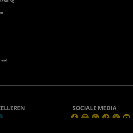
Betaling
en
heid
CELLEREN
SOCIALE MEDIA
Facebook
Instagram
WhatsApp
TikTok
Twitter
You