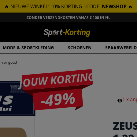
🔥 NIEUWE WINKEL: 10% KORTING - CODE:
NEWSHOP
🔥
ZONDER VERZENDKOSTEN VANAF € 100 IN NL
MODE & SPORTKLEDING
SCHOENEN
SPAARWERELD
enior goud
JOUW KORTING
-49%
1
x
an
ZEU