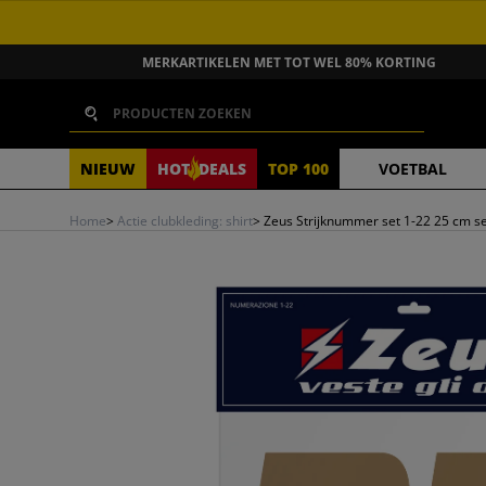
GA NAAR INHOUD
MERKARTIKELEN MET TOT WEL 80% KORTING
Zoeken
NIEUW
HOT
DEALS
TOP 100
VOETBAL
Home
>
Actie clubkleding: shirt
>
Zeus Strijknummer set 1-22 25 cm s