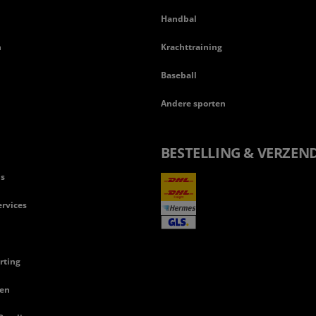
Handbal
n
Krachttraining
Baseball
Andere sporten
BESTELLING & VERZEN
ls
rvices
rting
en