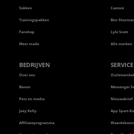
Sokken
Castore
Trainingspakken
Ben Sherma
Fanshop
Lyle Scott
Meer mode
Alle merken
BEDRIJVEN
SERVICE
Over ons
Outletwinke
Banen
Messenger Se
Pers en media
Nieuwsbrief
Joey Kelly
App Sport-Ko
Affiliateprogramma
Waardebonn