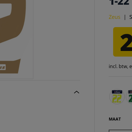
1-22
Zeus
|
incl. btw,
Zeus cijf
Ze
MAAT