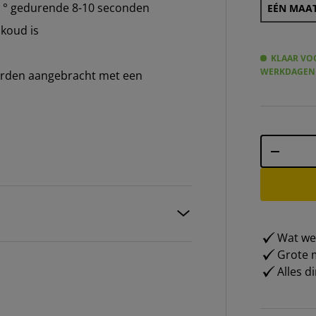
70 ° gedurende 8-10 seconden
EÉN MAAT
 koud is
KLAAR VOO
WERKDAGEN
worden aangebracht met een
Aantal
-
Wat weg
Grote m
Alles d